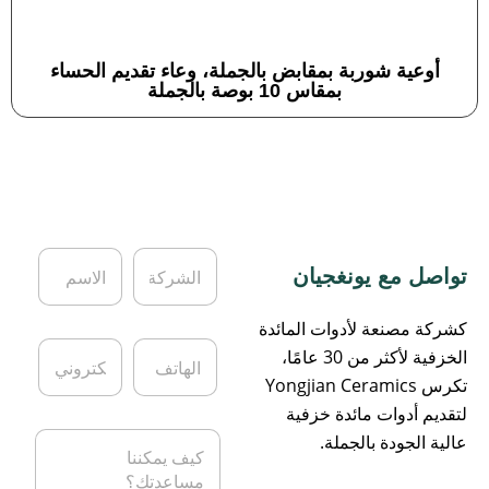
أوعية شوربة بمقابض بالجملة، وعاء تقديم الحساء
بمقاس 10 بوصة بالجملة
ا
ا
تواصل مع يونغجيان
ل
ل
ش
ا
ر
س
كشركة مصنعة لأدوات المائدة
ك
م
ا
ا
الخزفية لأكثر من 30 عامًا،
ة
*
ل
ل
تكرس Yongjian Ceramics
ه
ب
ا
ر
لتقديم أدوات مائدة خزفية
ت
ي
ا
عالية الجودة بالجملة.
ف
د
ل
ا
ر