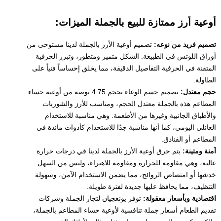
أوعية أرز ممتازة للبيع بالجملة الميزات:
تصميم فريد من نوعه:
تصميم أوعية الأرز بالجملة لدينا مستوحى من
أوراق اللوتس في الطبيعة. الشكل متميز ومتطور، وتبرز الحرفية
المتقنة في الحرفية التفاصيل الدقيقة، مما يخلق إحساساً فنياً على
الطاولة.
حجم معتدل:
تصميم جسم الوعاء بحجم 4.75 بوصة من أوعية حساء
المطاعم هذه بالجملة معتدل الحجم، ومناسب للأرز والشوربات
والأطباق الجانبية وغيرها من الأطعمة. وهي مناسبة للاستخدام
العائلي اليومي، كما أنها مناسبة جدًا للاستخدام كأدوات مائدة في
المطاعم أو الفنادق.
آمنة ومتينة:
يتم حرق أوعية الأرز بالجملة لدينا في درجات حرارة
عالية، وهي مقاومة للحرارة ومقاومة للاهتراء، وليس من السهل
خدشها أو امتصاص الروائح، مما يضمن الاستخدام الآمن، وسهولة
التنظيف، مما يحافظ عليها جديدة لفترة طويلة.
اقتصادية وبأسعار معقولة:
توفر يونغجيان لتجار الجملة وشركات
تقديم الطعام أسعار جملة تنافسية لأوعية حساء المطاعم بالجملة،