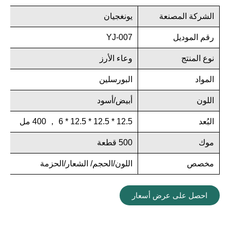
الشركة المصنعة
يونغجيان
رقم الموديل
YJ-007
نوع المنتج
وعاء الأرز
المواد
البورسلين
اللون
أبيض/أسود
البُعد
12.5 * 12.5 * 12.5 * 6 ， 400 مل
موك
500 قطعة
مخصص
اللون/الحجم/ الشعار/الحزمة
احصل على عرض أسعار