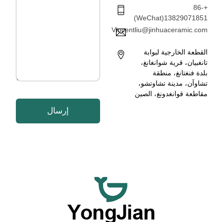
ل
س
+86-
إ
ا
13829071851(WeChat)
ل
ل
ك
Vincentliu@jinhuaceramic.com
ة
ت
*
ر
القطعة الخارجية لبوابة
و
تانغبيان، قرية شوانغانغ،
ن
بلدة فنغتانغ، منطقة
ي
تشاوآن، مدينة تشاوتشو،
*
مقاطعة قوانغدونغ، الصين
إرسال