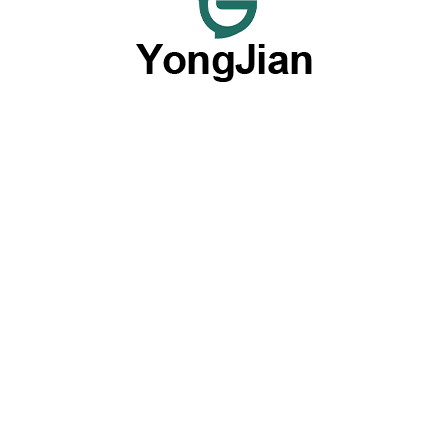
نحن مكرسون لتقديم أدوات المائدة الخزفية عالية الجودة بالجملة
وخدمات أدوات المائدة المخصصة المرنة، مما يوفر خيارًا شاملاً
بفضل قدراتنا المتميزة في OEM وODM.
المنتجات حسب النوع
اللوحات
الأوعية
أطقم أواني الطعام
أكواب وكؤوس
أدوات مائدة سيراميك