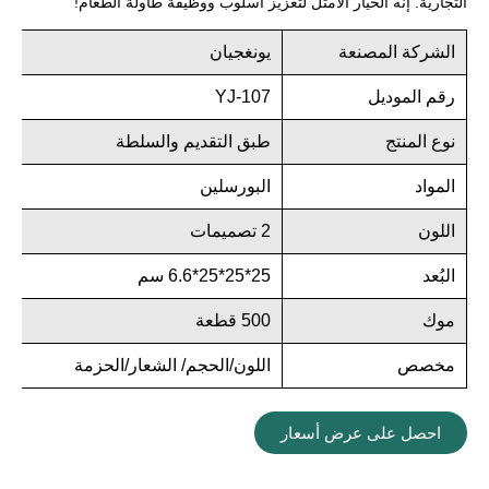
التجارية. إنه الخيار الأمثل لتعزيز أسلوب ووظيفة طاولة الطعام!
الشركة المصنعة
يونغجيان
رقم الموديل
YJ-107
نوع المنتج
طبق التقديم والسلطة
المواد
البورسلين
اللون
2 تصميمات
البُعد
25*25*25*6.6 سم
موك
500 قطعة
مخصص
اللون/الحجم/ الشعار/الحزمة
احصل على عرض أسعار