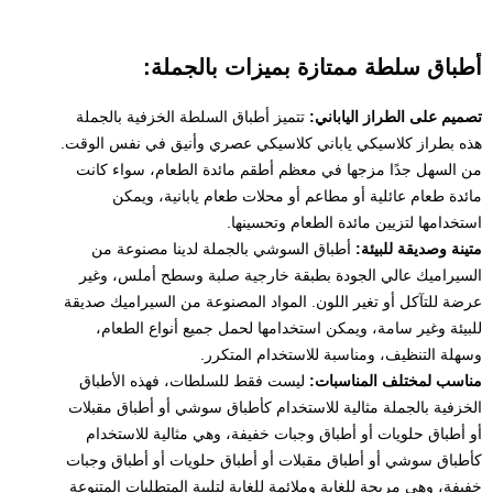
أطباق سلطة ممتازة بميزات بالجملة:
تصميم على الطراز الياباني:
تتميز أطباق السلطة الخزفية بالجملة
هذه بطراز كلاسيكي ياباني كلاسيكي عصري وأنيق في نفس الوقت.
من السهل جدًا مزجها في معظم أطقم مائدة الطعام، سواء كانت
مائدة طعام عائلية أو مطاعم أو محلات طعام يابانية، ويمكن
استخدامها لتزيين مائدة الطعام وتحسينها.
متينة وصديقة للبيئة:
أطباق السوشي بالجملة لدينا مصنوعة من
السيراميك عالي الجودة بطبقة خارجية صلبة وسطح أملس، وغير
عرضة للتآكل أو تغير اللون. المواد المصنوعة من السيراميك صديقة
للبيئة وغير سامة، ويمكن استخدامها لحمل جميع أنواع الطعام،
وسهلة التنظيف، ومناسبة للاستخدام المتكرر.
مناسب لمختلف المناسبات:
ليست فقط للسلطات، فهذه الأطباق
الخزفية بالجملة مثالية للاستخدام كأطباق سوشي أو أطباق مقبلات
أو أطباق حلويات أو أطباق وجبات خفيفة، وهي مثالية للاستخدام
كأطباق سوشي أو أطباق مقبلات أو أطباق حلويات أو أطباق وجبات
خفيفة، وهي مريحة للغاية وملائمة للغاية لتلبية المتطلبات المتنوعة