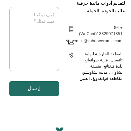
ا
ر
لتقديم أدوات مائدة خزفية
ت
ي
ا
عالية الجودة بالجملة.
ف
د
ل
ا
ر
ل
س
+86-
إ
ا
13829071851(WeChat)
ل
ل
ك
Vincentliu@jinhuaceramic.com
ة
ت
*
ر
القطعة الخارجية لبوابة
و
تانغبيان، قرية شوانغانغ،
ن
بلدة فنغتانغ، منطقة
ي
تشاوآن، مدينة تشاوتشو،
*
مقاطعة قوانغدونغ، الصين
إرسال