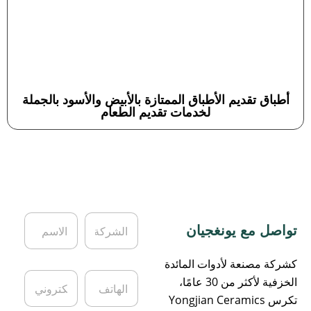
أطباق تقديم الأطباق الممتازة بالأبيض والأسود بالجملة
لخدمات تقديم الطعام
ا
ا
تواصل مع يونغجيان
ل
ل
ش
ا
ر
س
كشركة مصنعة لأدوات المائدة
ك
م
ا
ا
الخزفية لأكثر من 30 عامًا،
ة
*
ل
ل
تكرس Yongjian Ceramics
ه
ب