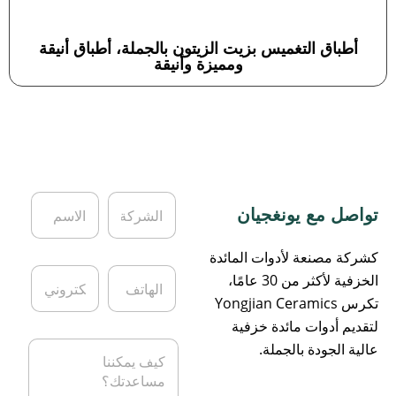
أطباق التغميس بزيت الزيتون بالجملة، أطباق أنيقة
ومميزة وأنيقة
ا
ا
تواصل مع يونغجيان
ل
ل
ش
ا
ر
س
كشركة مصنعة لأدوات المائدة
ك
م
ا
ا
الخزفية لأكثر من 30 عامًا،
ة
*
ل
ل
تكرس Yongjian Ceramics
ه
ب
ا
ر
لتقديم أدوات مائدة خزفية
ت
ي
ا
عالية الجودة بالجملة.
ف
د
ل
ا
ر
ل