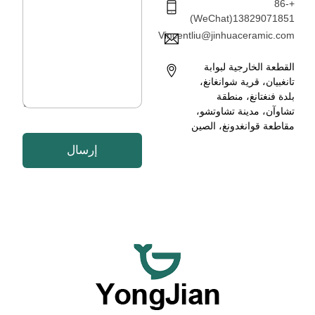
س
+86-
إ
ا
13829071851(WeChat)
ل
ل
ك
Vincentliu@jinhuaceramic.com
ة
ت
*
ر
القطعة الخارجية لبوابة
و
تانغبيان، قرية شوانغانغ،
ن
بلدة فنغتانغ، منطقة
ي
تشاوآن، مدينة تشاوتشو،
*
مقاطعة قوانغدونغ، الصين
إرسال