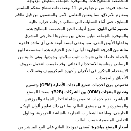
المخصصة للمطابخ هذه، والمتوفرة بالجملة، بمقابض مزدوجة
مدمجة فريدة من نوعها بعرض 11 بوصة، ذات سطح محكم الملمس
ومقاوم للانزلاق، مما يضمن التعامل الآمن والمضمون من قبل طاقم
المطبخ، حتى أثناء العمليات التي تتطلب درجات حرارة عالية.
تصميم ثنائي اللون:
تتميز أدوات الخبز المخصصة للمطابخ هذه،
والمتوفرة بالجملة، بتباين مذهل بين مظهرها الخارجي المشرق
وداخلها الأبيض النقي، مما يضفي لمسة أنيقة على أي مائدة فاخرة.
متانة من الدرجة التجارية:
أواني الخبز الخزفية هذه المخصصة للبيع
بالجملة حاصلة على شهادات تثبت سلامتها وجودتها، وهي خالية من
الرصاص ومناسبة للاستخدام الغذائي. وقد صُممت لتتحمل ظروف
الاستخدام المتكرر في الأفران وأجهزة الميكروويف وغسالات
الأطباق والمجمدات.
تخصيص مرن لخدمات تصنيع المعدات الأصلية (OEM) وتصميم
وتصنيع المنتجات (ODM) بين الشركات (B2B):
بصفتنا المصنع
المباشر، نقدم خدمات تخصيص شاملة لتجار الجملة والموزعين
والمستوردين على مستوى العالم، بما في ذلك تطوير ألوان الهيكل
الخارجي، وطباعة الشعارات التجارية بالشاشة الحريرية، وحلول
التغليف المصممة حسب الطلب.
أسعار المصنع مباشرة:
يُقضي نموذجنا القائم على البيع المباشر من