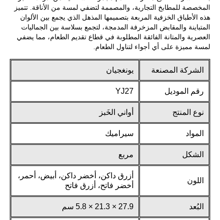
المخصصة للمطابخ التجارية، والمصممة لتضفي لمسة من الأناقة. تتميز
هذه الأطباق الخزفية المربعة بتصميمها المذهل الذي يجمع بين الألوان
المتباينة والمقابض المزخرفة المدمجة، لتجمع بسلاسة بين الجماليات
العصرية والمتانة الفائقة المطلوبة في قطاع تقديم الطعام، مما يضفي
لمسة مميزة على أي أجواء لتناول الطعام.
الشركة المصنعة
يونغجيان
رقم الموديل
YJ27
نوع المنتج
أواني الخَبز
المواد
سيراميك
الشكل
مربع
أزرق داكن، أخضر داكن، أبيض، أحمر،
اللون
أخضر فاتح، أزرق فاتح
البُعد
27.9 × 21.3 × 5.8 سم