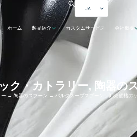
JA
EN
ホーム
製品紹介
カスタムサービス
会社概要
FR
DE
ES
PT
AR
ック・カトラリー
,
陶器の
リー
→
陶器のスプーン
→ バルクスープスプーン、卸売価格の