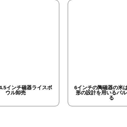
4.5インチ磁器ライスボ
6インチの陶磁器の米
ウル卸売
形の設計を用いるバル
る