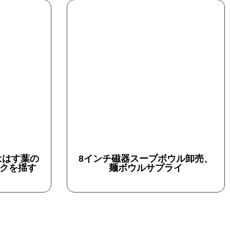
ははす葉の
8インチ磁器スープボウル卸売、
クを揺す
麺ボウルサプライ