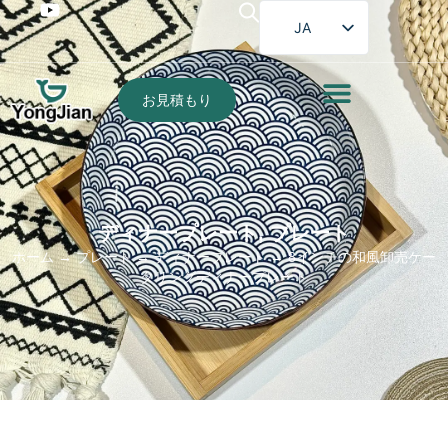
JA
EN
FR
お見積もり
DE
ES
PT
AR
ディナープレート
,
プレート
ホーム
→
プレート
→
ディナープレート
→ 8インチの和風卸売ケー
タリングディナープレート