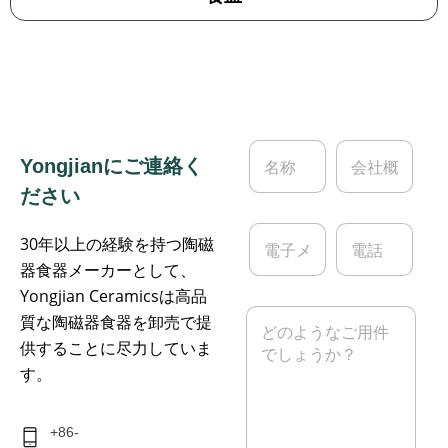
名
会
Yongjianにご連絡く
称
社
*
概
ださい
要
電
電
30年以上の経験を持つ陶磁
子
話
メ
器食器メーカーとして、
ー
Yongjian Ceramicsは高品
ル
メ
質な陶磁器食器を卸売で提
*
ッ
供することに尽力していま
セ
ー
す。
ジ
*
+86-