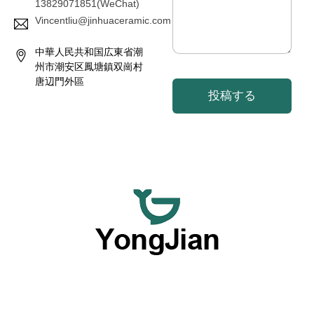
13829071851(WeChat)
Vincentliu@jinhuaceramic.com
中華人民共和国広東省潮
州市潮安区鳳塘鎮双崗村
唐辺門外區
投稿する
私たちは、高品質な陶磁器食器を卸売で提供し、柔軟なカス
タマイズされた食器サービスを提供することに専念してお
り、優れたOEMおよびODMの能力を活かして包括的なオプ