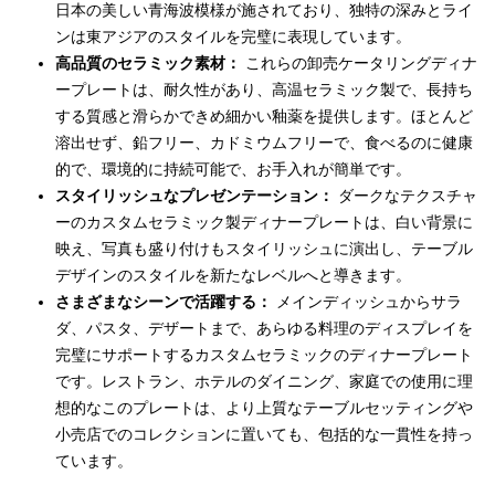
日本の美しい青海波模様が施されており、独特の深みとライ
ンは東アジアのスタイルを完璧に表現しています。
高品質のセラミック素材：
これらの卸売ケータリングディナ
ープレートは、耐久性があり、高温セラミック製で、長持ち
する質感と滑らかできめ細かい釉薬を提供します。ほとんど
溶出せず、鉛フリー、カドミウムフリーで、食べるのに健康
的で、環境的に持続可能で、お手入れが簡単です。
スタイリッシュなプレゼンテーション：
ダークなテクスチャ
ーのカスタムセラミック製ディナープレートは、白い背景に
映え、写真も盛り付けもスタイリッシュに演出し、テーブル
デザインのスタイルを新たなレベルへと導きます。
さまざまなシーンで活躍する：
メインディッシュからサラ
ダ、パスタ、デザートまで、あらゆる料理のディスプレイを
完璧にサポートするカスタムセラミックのディナープレート
です。レストラン、ホテルのダイニング、家庭での使用に理
想的なこのプレートは、より上質なテーブルセッティングや
小売店でのコレクションに置いても、包括的な一貫性を持っ
ています。