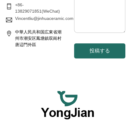
+86-
13829071851(WeChat)
Vincentliu@jinhuaceramic.com
中華人民共和国広東省潮
州市潮安区鳳塘鎮双崗村
唐辺門外區
投稿する
私たちは、高品質な陶磁器食器を卸売で提供し、柔軟なカス
タマイズされた食器サービスを提供することに専念してお