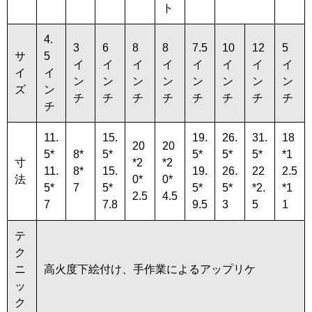
ト
4.
3
6
8
8
7.5
10
12
5
サ
5
イ
イ
イ
イ
イ
イ
イ
イ
イ
イ
ン
ン
ン
ン
ン
ン
ン
ン
ズ
ン
チ
チ
チ
チ
チ
チ
チ
チ
チ
11.
15.
19.
26.
31.
18
20
20
5*
8*
5*
5*
5*
5*
*1
寸
*2
*2
11.
8*
15.
19.
26.
22
2.5
法
0*
0*
5*
7
5*
5*
5*
*2.
*1
2.5
4.5
7
7.8
9.5
3
5
1
テ
ク
ニ
高火度下絵付け、手作業によるアップリケ
ッ
ク