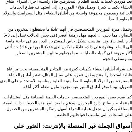
يُعد موردي خدمات تقديم الطعام المحترفين قناة رئيسية أخرى لشراء أطباق
العشاء بكميات كبيرة. ويميل هؤلاء الموردون إلى استهداف قطاع الخدمات
الغذائية ويقدمون مجموعة واسعة من أطباق الطعام، مثل السيراميك والفولاذ
المقاوم للصدأ.
وتتمثل ميزة الموردين المتخصصين في أنهم عادةً ما يحتفظون بمخزون من
البضائع، مما يعني أن لديهم مهل زمنية أقصر (في بعض الحالات تصل إلى 3-5
أيام للعينات). وهذا مناسب بشكل خاص للمشترين الذين هم في حاجة ماسة
إلى السلع. وعلاوة على ذلك، عادةً ما يكون لدى هؤلاء الموردين عادةً حد أدنى
أكثر مرونة في كميات الطلبات، مما يجعلهم مثاليين للمشترين الصغار
ومتوسطي الحجم.
عند شراء أطباق العشاء بكميات كبيرة من المتاجر المتخصصة، يجب مراعاة
قابلية استخدام المنتج وطول عمره. على سبيل المثال، تعتبر أطباق العشاء
المصنوعة من الفولاذ المقاوم للصدأ متينة للغاية ومناسبة للاستخدام على المدى
الطويل، بينما توفر أطباق السيراميك تجربة تناول طعام أكثر أناقة.
كما يقدم بعض الموردين المتخصصين خدمات القيمة المضافة مثل استشارات
المنتجات، ونصائح إدارة المخزون، ودعم ما بعد البيع. هذه الخدمات ذات القيمة
المضافة يمكن أن تجعل عملية الشراء أسهل وتمكن المشترين من الحصول
على المنتجات التي تناسب احتياجاتهم الخاصة.
أسواق الجملة غير المتصلة بالإنترنت: العثور على