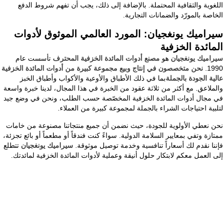
اللغوية والثقافية المحتملة. بالإضافة إلى ذلك، يجب أن تفهم شروط الدفع
الخاصة بالمورّد والضمانات التجارية.
سيراميك يونغجيان: المورد العالمي الموثوق لأدوات
المائدة الخزفية
سيراميك يونغجيان
هو
مصنع أدوات المائدة الخزفية المحترف
تأسست عام
1990.
نحن متخصصون في إنتاج وبيع مجموعة كبيرة من أدوات المائدة الخزفية
عالية الجودة بالجملة
بما في ذلك الأطباق والأوعية والأكواب وأطباق الخبز
والملاعق. مع أكثر من ثلاثة عقود من الخبرة في هذا المجال، لدينا خبرة واسعة
في مجال أدوات المائدة الخزفية المخصّصة حسب الطلب، ونحن في وضع جيد
لتلبية احتياجات الشراء بالجملة لمجموعة كبيرة من العملاء.
نحن نعطي الأولوية للجودة، حيث نضمن أن جميع منتجاتنا مصنوعة من خامات
ممتازة وتفي بمعايير السلامة الدولية. سواءً كنت فندقاً أو مطعماً أو بائع تجزئة،
فإننا نقدم لك أسعاراً تنافسية وخدمة توصيل موثوقة.
سيراميك يونغجيان
تتطلع
إلى العمل معكم لابتكار حلول أنيقة وعملية لأدوات المائدة الخزفية لمائدتك.