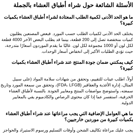
الأسئلة الشائعة حول شراء أطباق العشاء بالجملة
ما هو الحد الأدنى لكمية الطلب المعتادة لشراء أطباق العشاء بكميات
كبيرة؟
يختلف الحد الأدنى لكميات الطلب حسب المورد. فبعض المصنعين يطلبون
كميات منخفضة تصل إلى 200 قطعة، بينما قد يطلب البعض الآخر 4000 قطعة
لكل لون أو 1000 مجموعة لكل لون. غالبًا ما يقدم الموردون أسعارًا متدرجة،
حيث تؤدي الطلبات الأكبر إلى انخفاض أسعار الوحدات.
كيف يمكنني ضمان جودة المنتج عند شراء أطباق العشاء بكميات
كبيرة؟
أولاً، اطلب عينات للتقييم، وتحقق من شهادات سلامة المواد (على سبيل
المثال، إدارة الأغذية والعقاقير (FDA، LFGB)، وتحقق من سمعة المورد وتاريخ
سمعته، واستوضح مواصفات المنتج ومعايير الجودة. بالنسبة لأطباق العشاء
الخزفية، استفسر عما إذا كان محتوى الرصاص والكادميوم يفي بالمعايير
الدولية.
ما هي العوامل الإضافية التي يجب مراعاتها عند شراء أطباق العشاء
بكميات كبيرة من موردين خارجيين؟
يجب عليك مراعاة تكاليف الشحن وأوقات التسليم ورسوم الاستيراد والحواجز