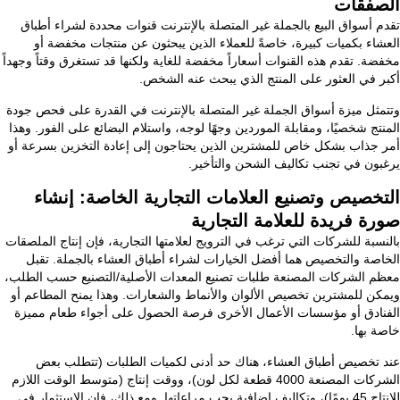
الصفقات
تقدم أسواق البيع بالجملة غير المتصلة بالإنترنت قنوات محددة لشراء أطباق
العشاء بكميات كبيرة، خاصةً للعملاء الذين يبحثون عن منتجات مخفضة أو
مخفضة. تقدم هذه القنوات أسعاراً مخفضة للغاية ولكنها قد تستغرق وقتاً وجهداً
أكبر في العثور على المنتج الذي يبحث عنه الشخص.
وتتمثل ميزة أسواق الجملة غير المتصلة بالإنترنت في القدرة على فحص جودة
المنتج شخصيًا، ومقابلة الموردين وجهًا لوجه، واستلام البضائع على الفور. وهذا
أمر جذاب بشكل خاص للمشترين الذين يحتاجون إلى إعادة التخزين بسرعة أو
يرغبون في تجنب تكاليف الشحن والتأخير.
التخصيص وتصنيع العلامات التجارية الخاصة: إنشاء
صورة فريدة للعلامة التجارية
بالنسبة للشركات التي ترغب في الترويج لعلامتها التجارية، فإن إنتاج الملصقات
الخاصة والتخصيص هما أفضل الخيارات لشراء أطباق العشاء بالجملة. تقبل
معظم الشركات المصنعة طلبات تصنيع المعدات الأصلية/التصنيع حسب الطلب،
ويمكن للمشترين تخصيص الألوان والأنماط والشعارات. وهذا يمنح المطاعم أو
الفنادق أو مؤسسات الأعمال الأخرى فرصة الحصول على أجواء طعام مميزة
خاصة بها.
عند تخصيص أطباق العشاء، هناك حد أدنى لكميات الطلبات (تتطلب بعض
الشركات المصنعة 4000 قطعة لكل لون)، ووقت إنتاج (متوسط الوقت اللازم
للإنتاج 45 يومًا)، وتكاليف إضافية يجب مراعاتها. ومع ذلك، فإن الاستثمار في