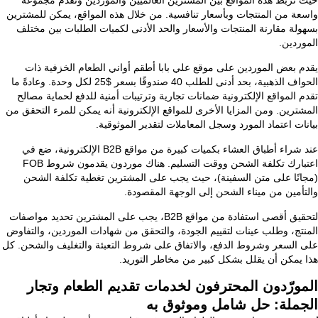
واسعة من المنتجات وبأسعار تنافسية. من خلال هذه المواقع، يمكن للمشترين
بسهولة مقارنة المنتجات والأسعار والحد الأدنى لكميات الطلبات بين مختلف
الموردين.
يقدم بعض الموردين على موقع علي بابا أطقم أواني الطعام الخزفية ذات
الحواف الذهبية، بحد أدنى للطلب 40 صندوقًا بسعر $25 لكل وحدة. وعادةً ما
تقدم المواقع الإلكترونية ضمانات تجارية وترتيبات أمنية للدفع لحماية مصالح
المشترين. ومن المزايا الأخرى للمواقع الإلكترونية أنه يمكن للمرء التحقق من
بيانات اعتماد المورد وسجل المعاملات لتقدير الموثوقية.
عند شراء أطباق العشاء بكميات كبيرة من مواقع B2B الإلكترونية، ضع في
اعتبارك تكلفة الشحن ووقت التسليم. هناك موردون يقدمون شروط FOB
(مجانًا على متن السفينة)، حيث يجب على المشترين تغطية تكلفة الشحن
والتأمين من ميناء الشحن إلى الوجهة المقصودة.
لتحقيق أقصى استفادة من مواقع B2B، يجب على المشترين تحديد مواصفات
المنتج، وطلب عينات لتقييم الجودة، والتحقق من شهادات الموردين، والتفاوض
على السعر وشروط الدفع، والاتفاق على شروط التعبئة والتغليف والشحن. كل
هذا يمكن أن يقلل بشكل كبير من مخاطر التوريد.
المورّدون المحترفون لخدمات تقديم الطعام وتجار
الجملة: حل شامل وموثوق به