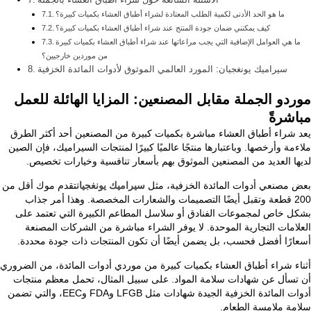
ما هو الحد الأدنى لكمية الطلب المعتادة لشراء أطباق العشاء بكميات كبيرة؟
كيف يمكنني ضمان جودة المنتج عند شراء أطباق العشاء بكميات كبيرة؟
ما هي العوامل الإضافية التي يجب مراعاتها عند شراء أطباق العشاء بكميات كبيرة
من موردين خارجيين؟
سيراميك يونغجيان: المورد العالمي الموثوق لأدوات المائدة الخزفية
موردو الجملة مقابل المصنعين: المزايا الهائلة للعمل
مباشرةً
يعد شراء أطباق العشاء مباشرة بكميات كبيرة من المصنعين أحد أكثر الطرق
ملاءمة وأرخصها. وباعتبارها منتجًا عالميًا كبيرًا لمنتجات السيراميك، فإن الصين
لديها العديد من المصنعين الموثوق بهم بأسعار تنافسية وخيارات تخصيص.
بعض مصنعي أدوات المائدة الخزفية، مثل
سيراميك يونغجيان
تقدم موك أقل من
200 قطعة وتقبل أيضًا التصميمات والشعارات المخصصة. وهذا أمر جذاب
بشكل خاص لمجموعات الفنادق أو سلاسل المطاعم الكبيرة التي تعتمد على
العلامات التجارية الموحدة. لا يوفر الشراء مباشرة من الشركات المصنعة
أسعارًا أفضل فحسب، بل يضمن أيضًا أن تكون المنتجات ذات جودة محددة.
أثناء شراء أطباق العشاء بكميات كبيرة من موردي أدوات المائدة، من الضروري
أن تسأل عن شهادات سلامة المواد. على سبيل المثال، تحمل معظم منتجات
أدوات المائدة الخزفية الجيدة شهادات مثل LFGB وFDA وEEC، والتي تضمن
سلامة ملامسة الطعام.