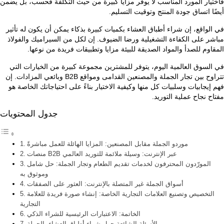
فاختيار المورد المناسب لا يوفر مزايا كبيرة من حيث التكلفة فحسب، بل يضمن
أيضًا اتساق جودة المنتج وتوقيت التسليم.
في الواقع، إن شراء أطباق العشاء بكميات كبيرة بذكاء يمكن أن يكون له تأثير
مباشر على الكفاءة التشغيلية ورضا الضيوف. إن لكل من السيراميك والفولاذ
المقاوم للصدأ والمواد الصديقة للبيئة مزايا وتطبيقات فريدة من نوعها.
في السوق العالمية اليوم، يتوفر للمشترين مجموعة كبيرة من الخيارات التي
تتراوح بين تجار الجملة والمصنعين القدامى ومواقع B2B وبائعي المزادات. إن
فهم إيجابيات وسلبيات كل منها وكيفية الاختيار بناءً على احتياجاتك الخاصة هو
مفتاح نجاح عملية التوريد.
جدول المحتويات
موردو الجملة مقابل المصنعين: المزايا الهائلة للعمل مباشرةً
منصات B2B عبر الإنترنت: وسيلة ملائمة للتوريد العالمي
المورّدون المحترفون لخدمات تقديم الطعام وتجار الجملة: حل شامل
وموثوق به
أسواق الجملة غير المتصلة بالإنترنت: العثور على الصفقات
التخصيص وتصنيع العلامات التجارية الخاصة: إنشاء صورة فريدة للعلامة
التجارية
الخاتمة: الاعتبارات الرئيسية للشراء الذكي
الأسئلة الشائعة حول شراء أطباق العشاء بالجملة