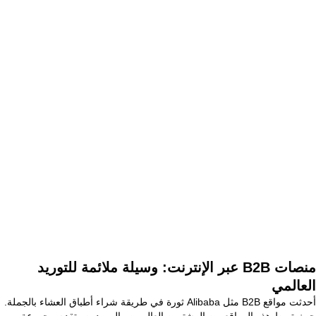
منصات B2B عبر الإنترنت: وسيلة ملائمة للتوريد
العالمي
أحدثت مواقع B2B مثل Alibaba ثورة في طريقة شراء أطباق العشاء بالجملة.
حيث تربط هذه المواقع بين المشترين العالميين والموردين وتقدم مجموعة