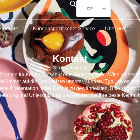
DE
EN
Produkte
Kundenspezifischer Service
Über uns
FR
ES
PT
Kontakt
AR
Start
→ Kontakt
JA
ieferanten für Keramikgeschirr entschieden haben. Wir sind best
bei immer auf die Bedürfnisse unserer Kunden. Egal, ob es sic
ekte Präsentation jedes Details zu gewährleisten. Bitte zögern 
Beratung und Unterstützung, und werden Sie Ihre beste Keramik 