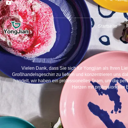
Startseite
Vielen Dank, dass Sie sich für Yongjian als Ihren L
Großhandelsgeschirr zu liefern und konzentrieren uns da
handelt, wir haben ein professionelles Team, um die perf
Herzen mit professioneller 