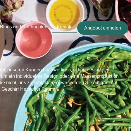
Blogs und Nachrichten
Kontakt
Angebot einholen
rebt, unseren Kunden hochwertiges, schön gestaltetes
h um ein individuelles Design oder eine Massenproduktion
Sie nicht, uns zu kontaktieren, wir werden Sie mit ganzem
Geschirr Hersteller Partner.