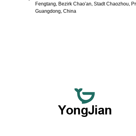
Fengtang, Bezirk Chao'an, Stadt Chaozhou, P
Guangdong, China
Wir sind darauf spezialisiert, hochwertiges
Keramikgeschirr im Großhandel und flexible,