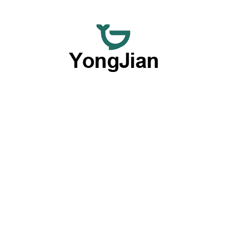
Nous nous consacrons à fournir des ustensiles de table en
céramique de haute qualité en gros et des services de
vaisselle personnalisée flexibles, offrant une option
complète grâce à nos excellentes capacités OEM et ODM.
Produits par type
Plaques
Bols
Services de vaisselle