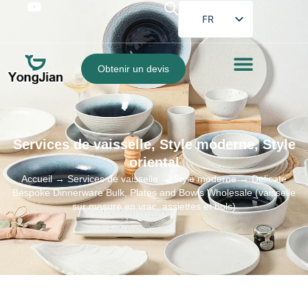
FR
EN
DE
Obtenir un devis
ES
PT
AR
Services de vaisselle
,
Style moderne
,
Style
JA
oriental
Accueil
→
Services de vaisselle
→
Style moderne
→ Delicate
Bespoke Dinnerware Bulk, Plates and Bowls Wholesale (vaisselle
sur mesure en vrac, assiettes et bols)