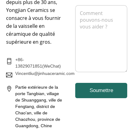
depuis plus de 30 ans,
s
r
p
M
e
Yongjian Ceramics se
i
h
e
e
o
consacre à vous fournir
s
l
n
s
de la vaisselle en
*
e
a
céramique de qualité
g
supérieure en gros.
e
*
+86-
13829071851(WeChat)
Vincentliu@jinhuaceramic.com
Partie extérieure de la
Soumettre
porte Tangbian, village
de Shuanggang, ville de
Fengtang, district de
Chao'an, ville de
Chaozhou, province de
Guangdong, Chine