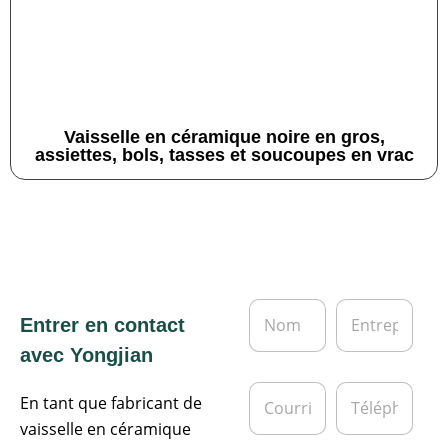
Vaisselle en céramique noire en gros,
assiettes, bols, tasses et soucoupes en vrac
N
E
Entrer en contact
o
n
m
t
avec Yongjian
*
r
e
C
T
p
En tant que fabricant de
o
é
r
u
l
vaisselle en céramique
i
r
é