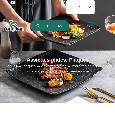
FR
EN
DE
Obtenir un devis
ES
PT
AR
JA
Assiettes plates
,
Plaques
Accueil
→
Plaques
→
Assiettes plates
→ Assiettes en porcelaine
noire en gros, assiettes carrées en vrac