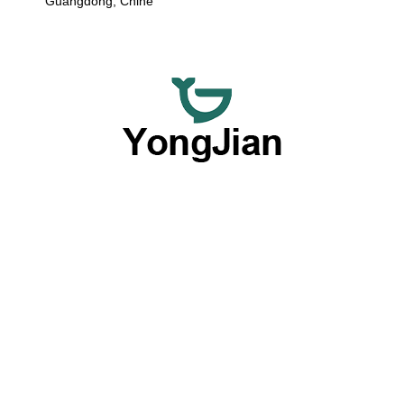
Guangdong, Chine
Nous nous consacrons à fournir des ustensiles de table en
céramique de haute qualité en gros et des services de
vaisselle personnalisée flexibles, offrant une option
complète grâce à nos excellentes capacités OEM et ODM.
Produits par type
Plaques
Bols