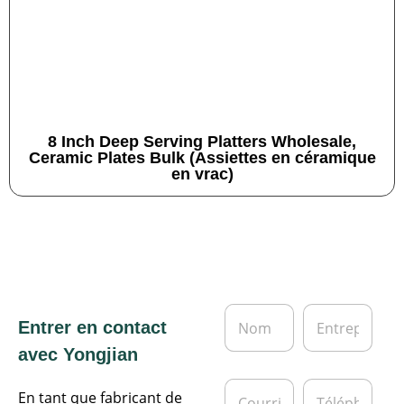
8 Inch Deep Serving Platters Wholesale,
Ceramic Plates Bulk (Assiettes en céramique
en vrac)
N
E
Entrer en contact
o
n
m
t
avec Yongjian
*
r
e
C
T
p
En tant que fabricant de
o
é