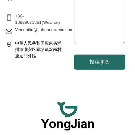
ジ
*
+86-
13829071851(WeChat)
Vincentliu@jinhuaceramic.com
中華人民共和国広東省潮
州市潮安区鳳塘鎮双崗村
唐辺門外區
投稿する