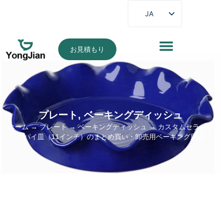
JA
EN
FR
お見積もり
DE
ES
PT
AR
プレート
,
ベーキングディッシュ
ホーム
→
プレート
→
ベーキングディッシュ
→ カスタムセラミッ
クパイ皿（11インチ）のまとめ買い・卸売用ベーキング用品