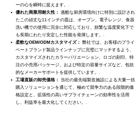
ーの心を瞬時に捉えます。.
優れた商業用耐久性：
過酷な厨房環境向けに特別に設計され
たこの頑丈な11インチの皿は、オーブン、電子レンジ、食器
洗い機での使用に完全に対応しており、頻繁な温度変化下で
も長期にわたり安定した性能を発揮します。.
柔軟なOEM/ODMカスタマイズ：
弊社では、お客様のプライ
ベートブランド製品ラインナップに完璧にマッチするよう、
カスタマイズされたカラーバリエーション、ロゴの刻印、特
注の小売用パッケージ、および特定の容量サイズなど、包括
的なメーカーサポートを提供しています。.
工場直販の卸売価格：
当社の最先端製造施設による大量一括
購入ソリューションを通じて、極めて競争力のある段階的価
格設定と、拡張性の高いサプライチェーンの効率性を活用
し、利益率を最大化してください。.