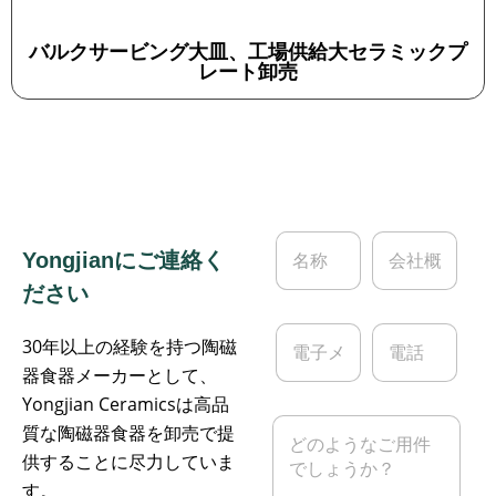
バルクサービング大皿、工場供給大セラミックプ
レート卸売
名
会
Yongjianにご連絡く
称
社
*
概
ださい
要
電
電
30年以上の経験を持つ陶磁
子
話
メ
器食器メーカーとして、
ー
Yongjian Ceramicsは高品
ル
メ
質な陶磁器食器を卸売で提
*
ッ
供することに尽力していま
セ
ー
す。