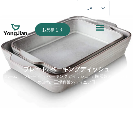
JA
EN
FR
お見積もり
DE
ES
PT
AR
プレート
,
ベーキングディッシュ
ホーム
→
プレート
→
ベーキングディッシュ
→ 陶器製オーブン皿
の卸売、工場直販のラザニア皿