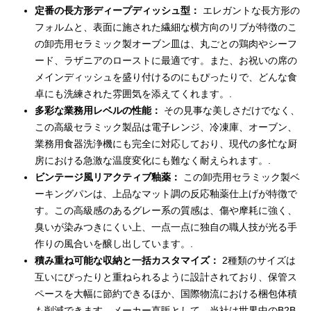
定番の長方形ディープディッシュ型：
エレガントな長方形の
フォルムと、表面に施された繊細な横方向のリブが特徴のこ
の卸売用セラミック製オーブン皿は、丸ごとの鶏肉やシーフ
ード、ラザニアのローストに最適です。また、お祝いの席の
メインディッシュを盛り付けるのにもぴったりで、どんな食
卓にも洗練された雰囲気を添えてくれます。.
多彩な業務用レベルの性能：
その見事な美しさだけでなく、
この高級セラミック製品は電子レンジ、冷凍庫、オーブン、
業務用食器洗浄機にも完全に対応しており、現代の多忙な厨
房における急激な温度変化にも難なく耐えられます。.
ビンテージ風リアクティブ釉薬：
この卸売用セラミック製ベ
ーキングパンは、上品なマット調の反応釉薬仕上げが特徴で
す。この高級感のあるグレー系の質感は、傷や摩耗に強く、
臭いが染みつきにくい上、一点一点に独自の職人技が光る手
作りの風合いを醸し出しています。.
積み重ね可能な収納と一括カスタマイズ：
2種類のサイズは
互いにぴったりと重ねられるように設計されており、保管ス
ペースを大幅に節約できるほか、国際物流における梱包体積
も削減できます。メーカー直販として、当社は世界中のB2B