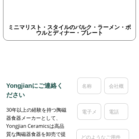
ミニマリスト・スタイルのバルク・ラーメン・ボ
ウルとディナー・プレート
名
会
Yongjianにご連絡く
称
社
*
概
ださい
要
電
電
30年以上の経験を持つ陶磁
子
話
メ
器食器メーカーとして、
ー
Yongjian Ceramicsは高品
ル
メ
質な陶磁器食器を卸売で提
*
ッ