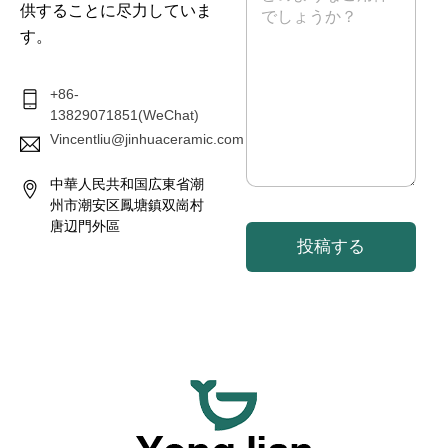
供することに尽力していま
セ
ー
す。
ジ
*
+86-
13829071851(WeChat)
Vincentliu@jinhuaceramic.com
中華人民共和国広東省潮
州市潮安区鳳塘鎮双崗村
唐辺門外區
投稿する