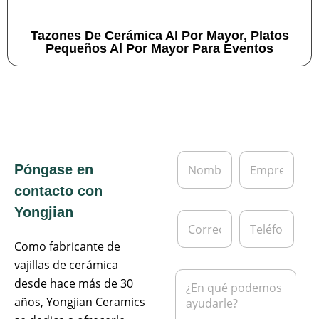
Tazones De Cerámica Al Por Mayor, Platos
Pequeños Al Por Mayor Para Eventos
N
E
Póngase en
o
m
m
p
contacto con
b
r
r
e
Yongjian
C
T
e
s
o
e
*
a
r
l
Como fabricante de
r
é
vajillas de cerámica
e
f
M
desde hace más de 30
o
o
e
e
n
años, Yongjian Ceramics
n
l
o
s