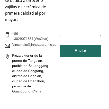
se dedica a ofrecerle
e
a
c
vajillas de cerámica de
j
t
e
primera calidad al por
r
*
mayor.
ó
n
i
c
+86-
o
13829071851(WeChat)
*
Vincentliu@jinhuaceramic.com
Enviar
Pieza exterior de la
puerta de Tangbian,
pueblo de Shuanggang,
ciudad de Fengtang,
distrito de Chao'an,
ciudad de Chaozhou,
provincia de
Guangdong, China