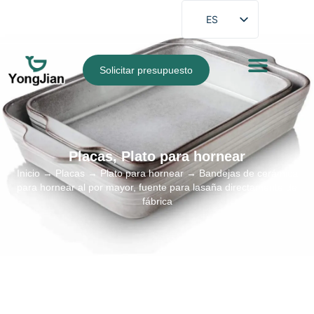
ES
EN
FR
Solicitar presupuesto
DE
PT
AR
Placas
,
Plato para hornear
JA
Inicio
→
Placas
→
Plato para hornear
→ Bandejas de cerámica
para hornear al por mayor, fuente para lasaña directamente de
fábrica