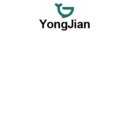
Nos dedicamos a ofrecer vajillas de cerámica al por mayor
de primera calidad y servicios flexibles de vajillas
personalizadas, ofreciendo una opción completa con
nuestras destacadas capacidades OEM y ODM.
Productos por tipo
Placas
Cuencos
Vajillas
Vasos y tazas