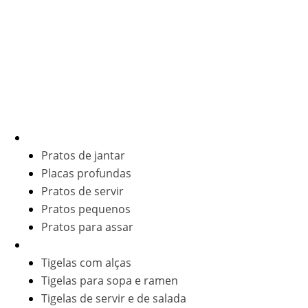
Estamos dedicados a fornecer louças de cerâmica de alta
qualidade por atacado e serviços flexíveis de louças
personalizadas, oferecendo uma opção abrangente com
nossas excelentes capacidades OEM e ODM.
Produtos por tipo
Placas
Pratos de jantar
Placas profundas
Pratos de servir
Pratos pequenos
Pratos para assar
Tigelas
Tigelas com alças
Tigelas para sopa e ramen
Tigelas de servir e de salada