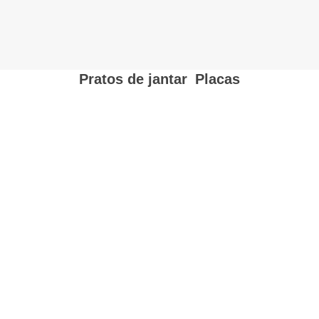
Pratos de jantar
,
Placas
Início
→
Placas
→
Pratos de jantar
→ Pratos de jantar brancos e
pretos esmaltados foscos de 8 polegadas por atacado para eventos