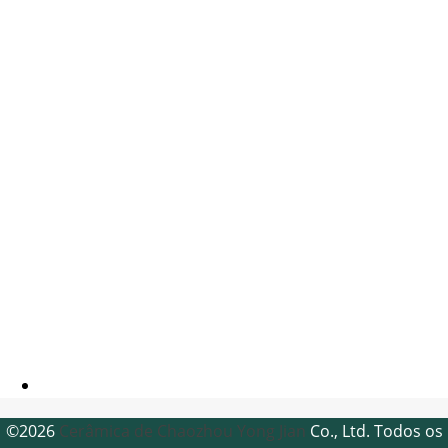
©2026
Cerâmica de Chaozhou Yong Jian
Co., Ltd. Todos os