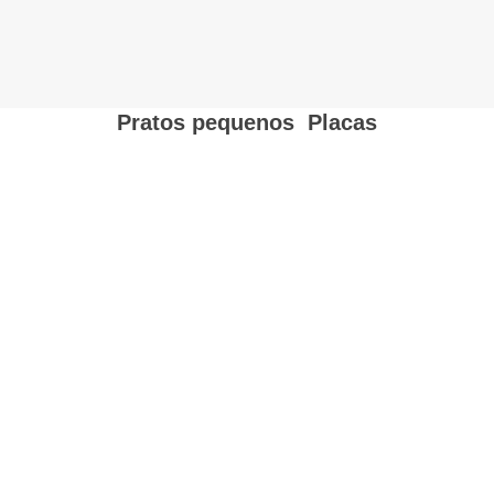
Pratos pequenos
,
Placas
Início
→
Placas
→
Pratos pequenos
→ Tigelas de imersão japonesas
por atacado, pratos de imersão para sushi a granel