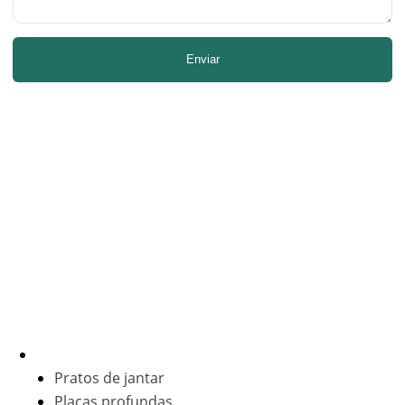
Enviar
Estamos dedicados a fornecer louças de cerâmica de alta
qualidade por atacado e serviços flexíveis de louças
personalizadas, oferecendo uma opção abrangente com
nossas excelentes capacidades OEM e ODM.
Produtos por tipo
Placas
Pratos de jantar
Placas profundas