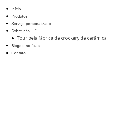
Início
Produtos
Serviço personalizado
Sobre nós
Tour pela fábrica de crockery de cerâmica
Blogs e notícias
Contato
Entrar em contacto
+86-13829071851(WeChat)
Vincentliu@jinhuaceramic.com
Outer Piece Of Tangbian Gate, Shuanggang Village,
Fengtang Town, Chao'an District, Chaozhou City,
Guangdong Province, China