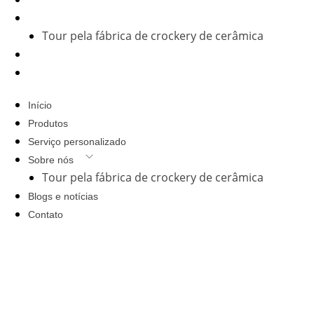
Serviço personalizado
Sobre nós
Tour pela fábrica de crockery de cerâmica
Blogs e notícias
Contato
Início
Produtos
Serviço personalizado
Sobre nós
Tour pela fábrica de crockery de cerâmica
Blogs e notícias
Contato
Entrar em contacto
+86-13829071851(WeChat)