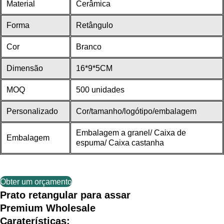
Material
Cerâmica
Forma
Retângulo
Cor
Branco
Dimensão
16*9*5CM
MOQ
500 unidades
Personalizado
Cor/tamanho/logótipo/embalagem
Embalagem a granel/ Caixa de
Embalagem
espuma/ Caixa castanha
Obter um orçamento
Prato retangular para assar
Premium Wholesale
Caraterísticas: