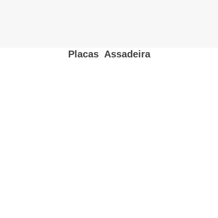
Placas
,
Assadeira
Início
→
Placas
→
Assadeira
→ Assadeira retangular por atacado,
assadeira de cerâmica de 6,3 polegadas