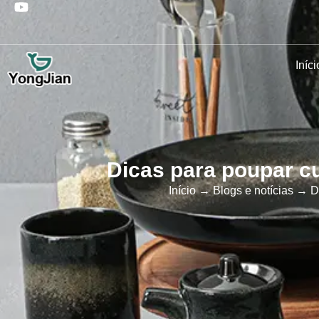
Iníci
Dicas para poupar c
Início
→
Blogs e notícias
→ Di