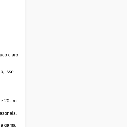
uco claro
o, isso
de 20 cm,
sazonais.
sua gama