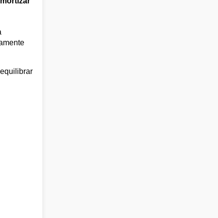
mortizar
a
damente
equilibrar