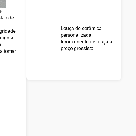
e
stão de
Louça de cerâmica
egridade
personalizada,
rtigo a
fornecimento de louça a
n
preço grossista
 a tomar