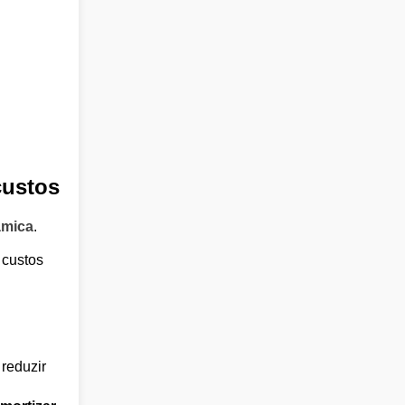
custos
âmica
.
 custos
reduzir