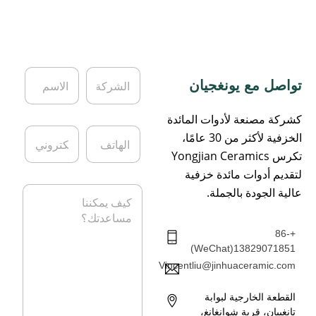
ا
ا
تواصل مع يونغجيان
ل
ل
ش
ا
ر
س
كشركة مصنعة لأدوات المائدة
ك
م
ا
ا
الخزفية لأكثر من 30 عامًا،
ة
*
ل
ل
تكرس Yongjian Ceramics
ه
ب
ا
ر
لتقديم أدوات مائدة خزفية
ت
ي
ا
عالية الجودة بالجملة.
ف
د
ل
ا
ر
ل
س
+86-
إ
ا
13829071851(WeChat)
ل
ل
ك
Vincentliu@jinhuaceramic.com
ة
ت
*
ر
القطعة الخارجية لبوابة
و
تانغبيان، قرية شوانغانغ،