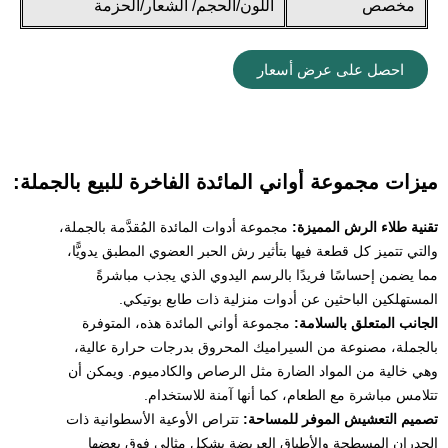
مخصص
اللون/الحجم/ الشعار/الحزمة
احصل على عرض أسعار
ميزات مجموعة أواني المائدة الفاخرة للبيع بالجملة:
تقنية طلاء الرش المميزة:
مجموعة أدوات المائدة المُقدَّمة بالجملة،
والتي تتميز كل قطعة فيها بتأثير رش الحبر العضوي المطبق يدويًّا،
مما يضمن إحساسًا فريدًا بالرسم اليدوي الذي يجذب مباشرةً
المستهلكين الباحثين عن أدوات منزلية ذات طابع بوتيكي.
الجانب المتعلق بالسلامة:
مجموعة أواني المائدة هذه، المتوفرة
بالجملة، مصنوعة من السيراميك المحروق بدرجات حرارة عالية،
وهي خالية من المواد الضارة مثل الرصاص والكادميوم. ويمكن أن
تتلامس مباشرة مع الطعام، كما أنها آمنة للاستخدام.
تصميم التعشيش الموفر للمساحة:
تتراص الأوعية الأسطوانية ذات
الجدران المسطحة والأطباق العريضة بشكل مثالي فوق بعضها