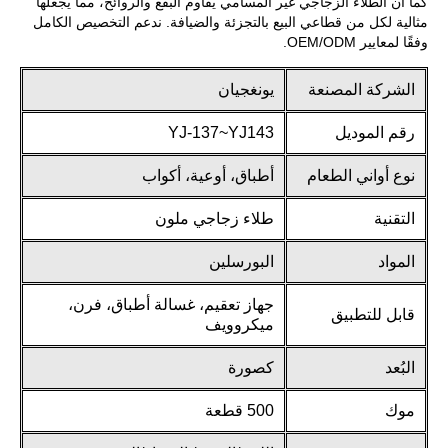
كما أن الطلاء الزجاجي غير المسامي يقاوم البقع والروائح، مما يجعلها
مثالية لكل من قطاعي البيع بالتجزئة والضيافة. ندعم التخصيص الكامل
وفقًا لمعايير OEM/ODM.
الشركة المصنعة
يونغجيان
رقم الموديل
YJ-137~YJ143
نوع أواني الطعام
أطباق، أوعية، أكواب
التقنية
طلاء زجاجي ملون
المواد
البورسلين
جهاز تعقيم، غسالة أطباق، فرن،
قابل للتطبيق
ميكروويف
البُعد
كصورة
موك
500 قطعة