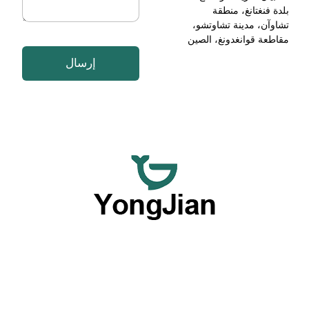
ن
بلدة فنغتانغ، منطقة
ي
تشاوآن، مدينة تشاوتشو،
*
مقاطعة قوانغدونغ، الصين
إرسال
نحن مكرسون لتقديم أدوات المائدة الخزفية عالية الجودة بالجملة
وخدمات أدوات المائدة المخصصة المرنة، مما يوفر خيارًا شاملاً
بفضل قدراتنا المتميزة في OEM وODM.
المنتجات حسب النوع