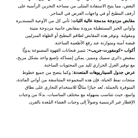
البعض، مما يتيح الاستفادة المثلى من مساحة التخزين الرأسية على
أرفف المطبخ أو في واجهات العرض في المتاجر.
مقابض مزدوجة مدمجة عالية الثبات:
تأتي كل من الأوعية المستديرة
وأواني الخبز المستطيلة مزودة بمقابض جانبية مزدوجة متينة
ومقولبة. وتوفر هذه المقابض لطاقم المطبخ أو الطهاة المنزليين
قبضة آمنة ومتوازنة عند رفع الأطعمة الساخنة.
أكواب «كومفورت-جريب»:
تتميز فنجانات القهوة المصنوعة يدويًّا
بمقبض دائري سميك ومميز، يمكن إمساكه بإصبع واحد بشكل مريح،
مع توفير العزل الحراري لليد من المحتويات الساخنة.
عرض جدول السيناريوهات المتعددة:
وكما يتضح من جميع خطوط
منتجات نمط الحياة، فإن هذه المجموعة المتناسقة من أواني المائدة،
المتوفرة بالجملة، تُعد خيارًا مثاليًّا للاستخدام التجاري على نطاق
واسع، حيث تتناسب بسهولة مع مختلف المناسبات، بدءًا من وجبات
الإفطار غير الرسمية وصولاً إلى وجبات العشاء المُعدة بالفرن.