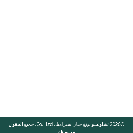
المدونات والأخبار
اتصال
تواصل معنا
+86-13829071851(WeChat)
Vincentliu@jinhuaceramic.com
القطعة الخارجية لبوابة تانغبيان، قرية شوانغانغ، بلدة فنغتانغ،
منطقة تشاوآن، مدينة تشاوتشو، مقاطعة قوانغدونغ، الصين
©2026
تشاوتشو يونغ جيان سيراميك
Co., Ltd. جميع الحقوق
محفوظة