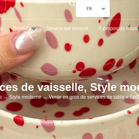
FR
EN
il
Produits
Service sur mesure
À propos de nous
DE
ES
PT
AR
JA
ces de vaisselle
,
Style mo
e
→
Style moderne
→ Vente en gros de services de table « Splat