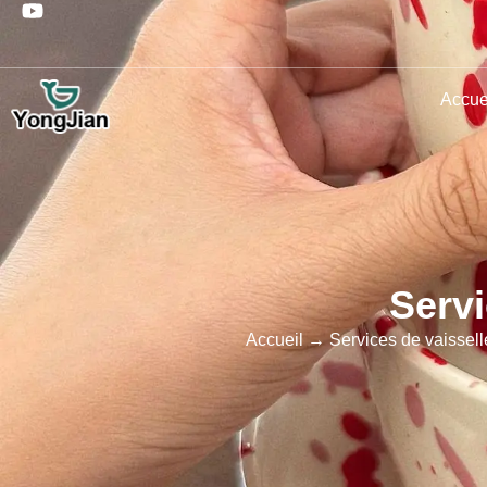
Accue
Servi
Accueil
→
Services de vaissell