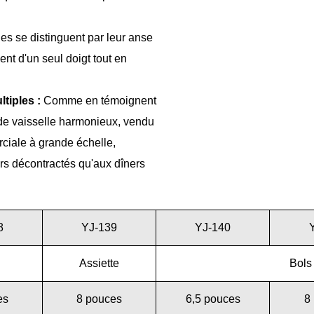
es se distinguent par leur anse
ent d'un seul doigt tout en
tiples :
Comme en témoignent
 de vaisselle harmonieux, vendu
rciale à grande échelle,
ers décontractés qu'aux dîners
8
YJ-139
YJ-140
Assiette
Bols
es
8 pouces
6,5 pouces
8