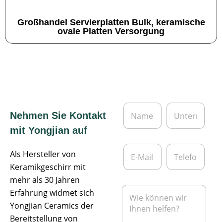
Großhandel Servierplatten Bulk, keramische
ovale Platten Versorgung
N
U
Nehmen Sie Kontakt
a
n
m
t
mit Yongjian auf
e
e
*
r
E
T
n
Als Hersteller von
-
e
e
M
l
Keramikgeschirr mit
h
a
e
mehr als 30 Jahren
m
i
f
N
e
Erfahrung widmet sich
l
o
a
n
*
n
Yongjian Ceramics der
c
h
Bereitstellung von