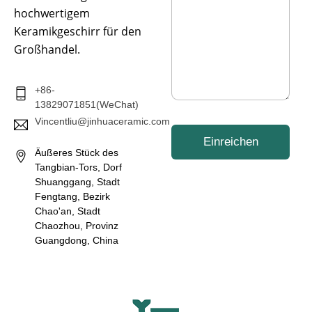
r
hochwertigem
i
Keramikgeschirr für den
c
h
Großhandel.
t
*
+86-
13829071851(WeChat)
Vincentliu@jinhuaceramic.com
Einreichen
Äußeres Stück des
Tangbian-Tors, Dorf
Shuanggang, Stadt
Fengtang, Bezirk
Chao'an, Stadt
Chaozhou, Provinz
Guangdong, China