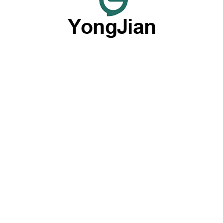
Wir sind darauf spezialisiert, hochwertiges Keramikgeschirr
im Großhandel und flexible, maßgeschneiderte
Tischgeschirr-Dienstleistungen anzubieten und bieten eine
umfassende Lösung mit unseren herausragenden OEM-
und ODM-Fähigkeiten.
Produkte nach Typ
Platten
Schalen
Geschirrsets
Tassen & Becher