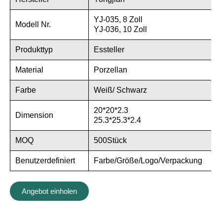
YJ-035, 8 Zoll
Modell Nr.
YJ-036, 10 Zoll
Produkttyp
Essteller
Material
Porzellan
Farbe
Weiß/ Schwarz
20*20*2.3
Dimension
25.3*25.3*2.4
MOQ
500Stück
Benutzerdefiniert
Farbe/Größe/Logo/Verpackung
Angebot einholen