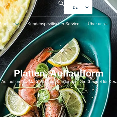
DE
EN
Produkte
Kundenspezifischer Service
Über uns
FR
ES
PT
AR
JA
Platten
,
Auflaufform
→
Auflaufform
→ Maßgefertigte Backformen, Großhandel für Ker