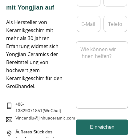
m
t
mit Yongjian auf
e
e
*
r
E
T
n
Als Hersteller von
-
e
e
M
l
Keramikgeschirr mit
h
a
e
mehr als 30 Jahren
m
i
f
N
e
Erfahrung widmet sich
l
o
a
n
*
n
Yongjian Ceramics der
c
h
Bereitstellung von
r
hochwertigem
i
Keramikgeschirr für den
c
h
Großhandel.
t
*
+86-
13829071851(WeChat)
Vincentliu@jinhuaceramic.com
Einreichen
Äußeres Stück des