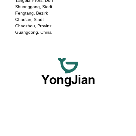
Tangbian-Tors, Dorf
Shuanggang, Stadt
Fengtang, Bezirk
Chao'an, Stadt
Chaozhou, Provinz
Guangdong, China
Wir sind darauf spezialisiert, hochwertiges Keramikgeschirr
im Großhandel und flexible, maßgeschneiderte
Tischgeschirr-Dienstleistungen anzubieten und bieten eine
umfassende Lösung mit unseren herausragenden OEM-
und ODM-Fähigkeiten.
Produkte nach Typ