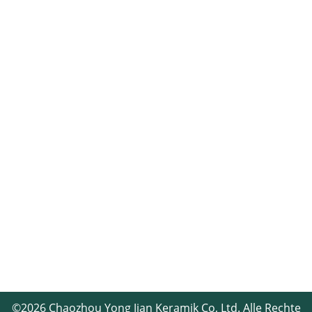
Blogs und Nachrichten
Kontakt
Kontakt aufnehmen
+86-13829071851(WeChat)
Vincentliu@jinhuaceramic.com
Äußeres Stück des Tangbian-Tors, Dorf Shuanggang,
Stadt Fengtang, Bezirk Chao'an, Stadt Chaozhou,
Provinz Guangdong, China
©2026
Chaozhou Yong Jian Keramik
Co, Ltd. Alle Rechte