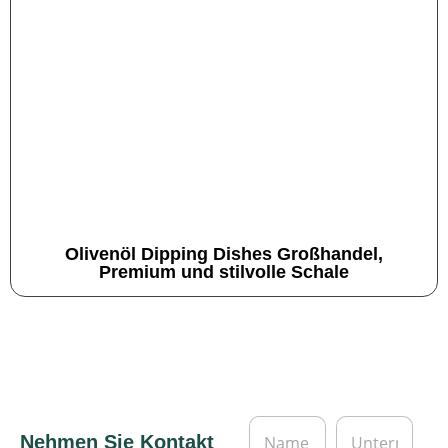
Olivenöl Dipping Dishes Großhandel,
Premium und stilvolle Schale
N
U
Nehmen Sie Kontakt
a
n