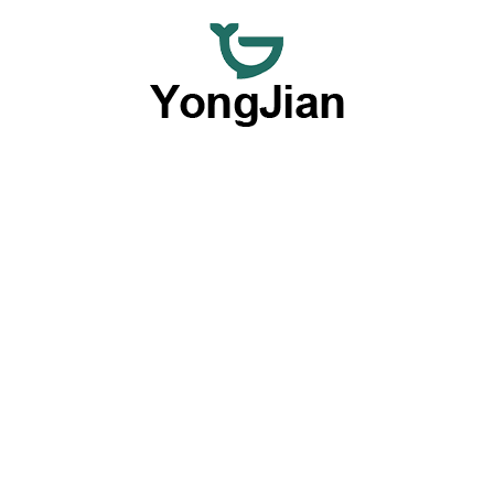
Wir sind darauf spezialisiert, hochwertiges Keramikgeschirr
im Großhandel und flexible, maßgeschneiderte
Tischgeschirr-Dienstleistungen anzubieten und bieten eine
umfassende Lösung mit unseren herausragenden OEM-
und ODM-Fähigkeiten.
Produkte nach Typ
Platten
Schalen
Geschirrsets