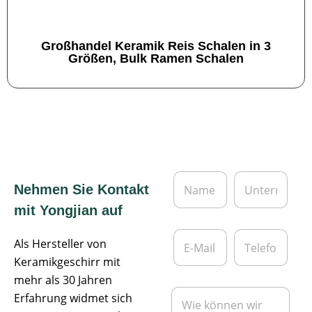
Großhandel Keramik Reis Schalen in 3
Größen, Bulk Ramen Schalen
N
U
Nehmen Sie Kontakt
a
n
m
t
mit Yongjian auf
e
e
*
r
E
T
n
Als Hersteller von
-
e
e
M
l
Keramikgeschirr mit
h
a
e
mehr als 30 Jahren
m
i
f
N
e
Erfahrung widmet sich
l
o
a
n