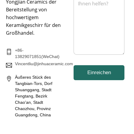
*
n
Yongjian Ceramics der
c
h
Bereitstellung von
r
hochwertigem
i
Keramikgeschirr für den
c
h
Großhandel.
t
*
+86-
13829071851(WeChat)
Vincentliu@jinhuaceramic.com
Einreichen
Äußeres Stück des
Tangbian-Tors, Dorf
Shuanggang, Stadt
Fengtang, Bezirk
Chao'an, Stadt
Chaozhou, Provinz
Guangdong, China