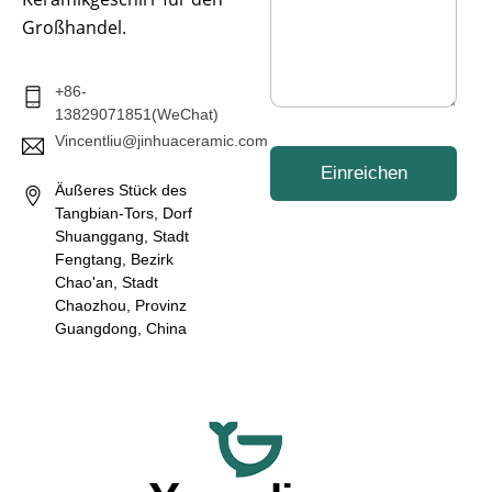
c
h
Großhandel.
t
*
+86-
13829071851(WeChat)
Vincentliu@jinhuaceramic.com
Einreichen
Äußeres Stück des
Tangbian-Tors, Dorf
Shuanggang, Stadt
Fengtang, Bezirk
Chao'an, Stadt
Chaozhou, Provinz
Guangdong, China