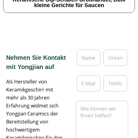
kleine Gerichte für Saucen
N
U
Nehmen Sie Kontakt
a
n
m
t
mit Yongjian auf
e
e
*
r
E
T
n
Als Hersteller von
-
e
e
M
l
Keramikgeschirr mit
h
a
e
mehr als 30 Jahren
m
i
f
N
e
Erfahrung widmet sich
l
o
a
n
*
n
Yongjian Ceramics der
c
h
Bereitstellung von
r
hochwertigem
i
Keramikgeschirr für den