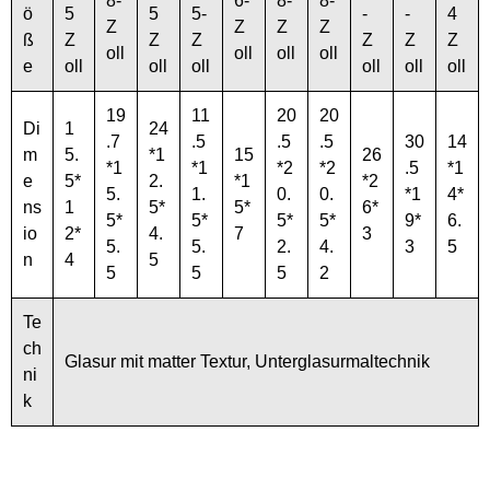
8-
6-
8-
8-
ö
5
5
5-
-
-
4
Z
Z
Z
Z
ß
Z
Z
Z
Z
Z
Z
oll
oll
oll
oll
e
oll
oll
oll
oll
oll
oll
19
11
20
20
Di
1
24
.7
.5
.5
.5
30
14
m
5.
*1
15
26
*1
*1
*2
*2
.5
*1
e
5*
2.
*1
*2
5.
1.
0.
0.
*1
4*
ns
1
5*
5*
6*
5*
5*
5*
5*
9*
6.
io
2*
4.
7
3
5.
5.
2.
4.
3
5
n
4
5
5
5
5
2
Te
ch
Glasur mit matter Textur, Unterglasurmaltechnik
ni
k