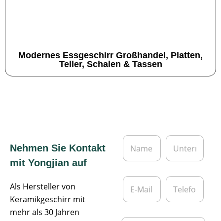
Modernes Essgeschirr Großhandel, Platten,
Teller, Schalen & Tassen
N
U
Nehmen Sie Kontakt
a
n
m
t
mit Yongjian auf
e
e
*
r
E
T
n
Als Hersteller von
-
e
e
M
l
Keramikgeschirr mit
h
a
e
mehr als 30 Jahren
m
i
f