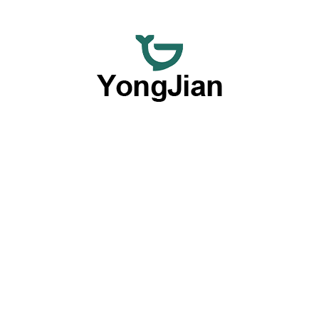
Wir sind darauf spezialisiert, hochwertiges Keramikgeschirr
im Großhandel und flexible, maßgeschneiderte
Tischgeschirr-Dienstleistungen anzubieten und bieten eine
umfassende Lösung mit unseren herausragenden OEM-
und ODM-Fähigkeiten.
Produkte nach Typ
Platten
Schalen
Geschirrsets