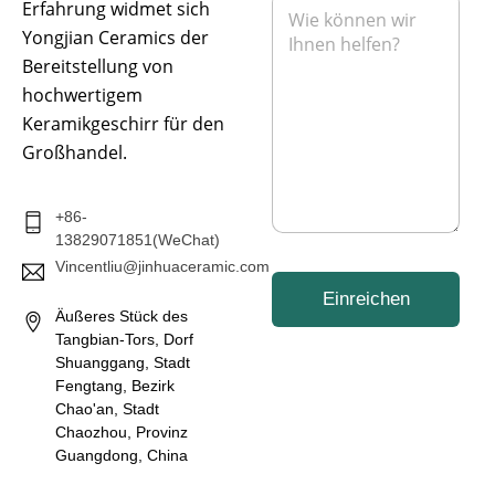
N
e
Erfahrung widmet sich
l
o
a
n
*
n
Yongjian Ceramics der
c
h
Bereitstellung von
r
hochwertigem
i
Keramikgeschirr für den
c
h
Großhandel.
t
*
+86-
13829071851(WeChat)
Vincentliu@jinhuaceramic.com
Einreichen
Äußeres Stück des
Tangbian-Tors, Dorf
Shuanggang, Stadt
Fengtang, Bezirk
Chao'an, Stadt
Chaozhou, Provinz
Guangdong, China