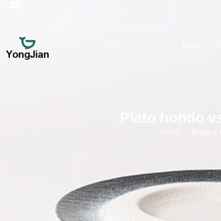
Inicio
P
Plato hondo vs
Inicio
→
Blogs y 