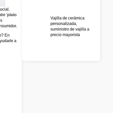
ucial.
re '
plato
Vajilla de cerámica
os
personalizada,
onsumidor.
suministro de vajilla a
precio mayorista
no? En
ayudarle a