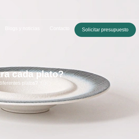
Blogs y noticias
Contacto
Solicitar presupuesto
ara cada plato?
diferentes platos?