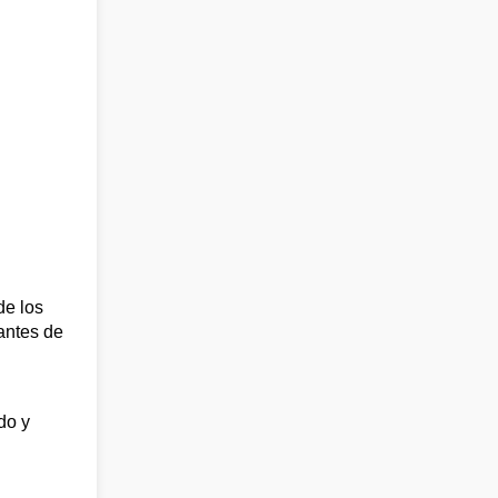
de los
rantes de
do y