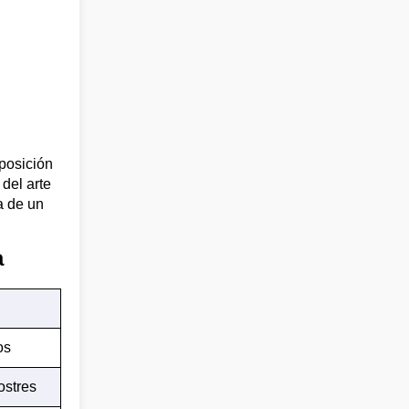
posición
del arte
a de un
a
os
ostres