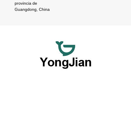
provincia de
Guangdong, China
Nos dedicamos a ofrecer vajillas de cerámica al por mayor
de primera calidad y servicios flexibles de vajillas
personalizadas, ofreciendo una opción completa con
nuestras destacadas capacidades OEM y ODM.
Productos por tipo
Placas