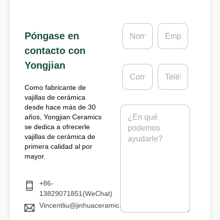
N
E
Póngase en
o
m
m
p
contacto con
b
r
Yongjian
r
e
C
T
e
s
o
e
*
a
r
l
Como fabricante de
r
é
vajillas de cerámica
e
f
desde hace más de 30
M
o
o
años, Yongjian Ceramics
e
e
n
se dedica a ofrecerle
n
l
o
vajillas de cerámica de
s
e
a
primera calidad al por
c
j
mayor.
t
e
r
*
ó
+86-
n
13829071851(WeChat)
i
Vincentliu@jinhuaceramic.com
c
o