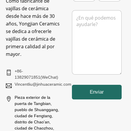
Como fabricante de
r
é
vajillas de cerámica
e
f
M
desde hace más de 30
o
o
e
e
n
años, Yongjian Ceramics
n
l
o
s
se dedica a ofrecerle
e
a
c
vajillas de cerámica de
j
t
e
primera calidad al por
r
*
mayor.
ó
n
i
c
+86-
o
13829071851(WeChat)
*
Vincentliu@jinhuaceramic.com
Enviar
Pieza exterior de la
puerta de Tangbian,
pueblo de Shuanggang,
ciudad de Fengtang,
distrito de Chao'an,
ciudad de Chaozhou,