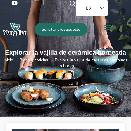
ES
EN
FR
Solicitar presupuesto
DE
PT
Explorar la vajilla de cerámica horneada
AR
Inicio
→
Blogs y noticias
→ Explora la vajilla de cerámica cambiada
JA
en horno