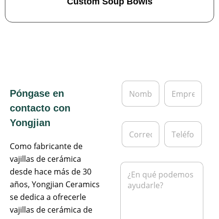
Custom Soup Bowls
N
E
Póngase en
o
m
m
p
contacto con
b
r
r
e
Yongjian
C
T
e
s
o
e
*
a
r
l
Como fabricante de
r
é
vajillas de cerámica
e
f
M
desde hace más de 30
o
o
e
e
n
años, Yongjian Ceramics
n
l
o
s
se dedica a ofrecerle
e
a
c
vajillas de cerámica de
j
t