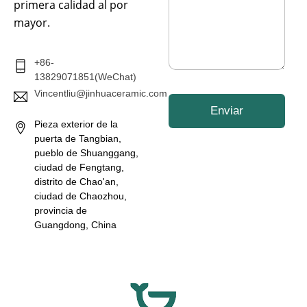
e
primera calidad al por
r
*
mayor.
ó
n
i
c
+86-
o
13829071851(WeChat)
*
Vincentliu@jinhuaceramic.com
Enviar
Pieza exterior de la
puerta de Tangbian,
pueblo de Shuanggang,
ciudad de Fengtang,
distrito de Chao'an,
ciudad de Chaozhou,
provincia de
Guangdong, China