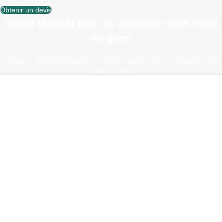
Obtenir un devis
Guide d'achat pour la vaisselle noire mate
en gros
Accueil
→
Blogs et actualités
→ Guide d'achat pour la vaisselle noire
mate en gros