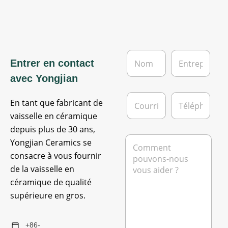
N
E
Entrer en contact
o
n
m
t
avec Yongjian
*
r
e
C
T
p
En tant que fabricant de
o
é
r
u
l
vaisselle en céramique
i
r
é
depuis plus de 30 ans,
s
r
p
M
e
Yongjian Ceramics se
i
h
e
e
o
consacre à vous fournir
s
l
n
s
de la vaisselle en
*
e
a
céramique de qualité
g
supérieure en gros.
e
*
+86-