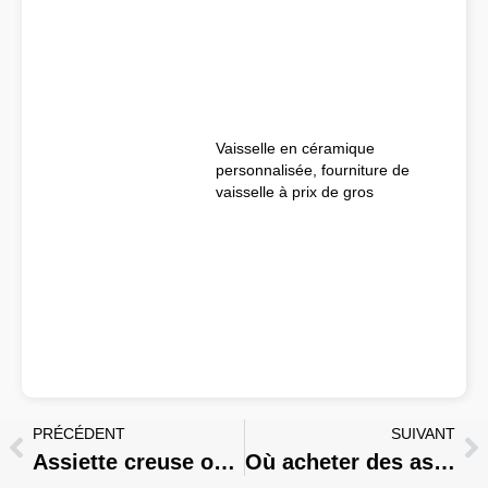
Vaisselle en céramique
personnalisée, fourniture de
vaisselle à prix de gros
PRÉCÉDENT
SUIVANT
Assiette creuse ou assiette plate : Quelle est la meilleure solution pour différents plats ?
Où acheter des assiettes en vrac ? La bonne façon d'acheter