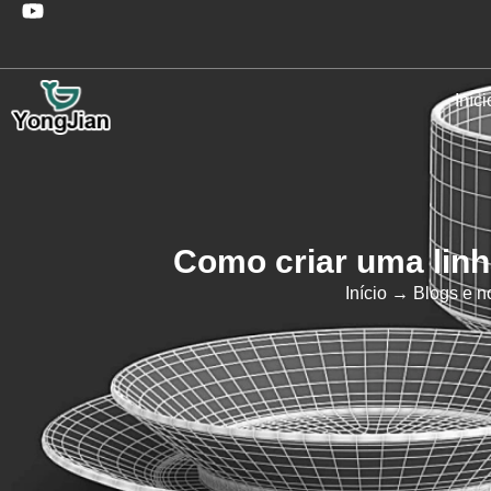
Iníci
Como criar uma linh
Início
→
Blogs e no