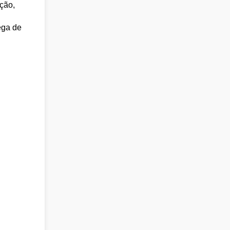
ção,
ega de