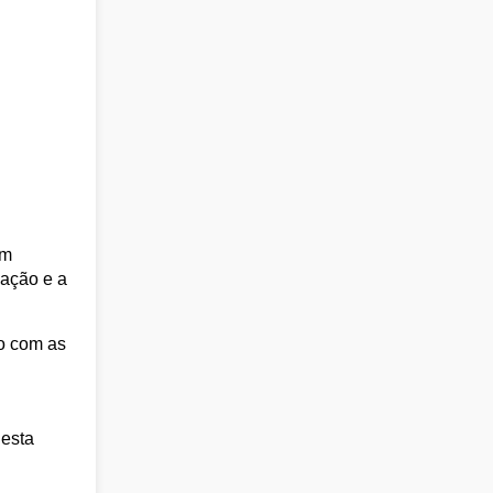
um
cação e a
do com as
Nesta