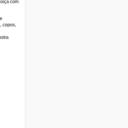
loiça com
 e
, copos,
stra