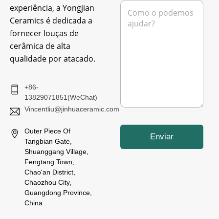
e
f
M
experiência, a Yongjian
i
o
e
o
n
Ceramics é dedicada a
n
e
e
s
fornecer louças de
l
a
cerâmica de alta
e
g
t
qualidade por atacado.
e
r
m
ó
*
n
+86-
i
13829071851(WeChat)
c
Vincentliu@jinhuaceramic.com
o
*
Outer Piece Of
Enviar
Tangbian Gate,
Shuanggang Village,
Fengtang Town,
Chao'an District,
Chaozhou City,
Guangdong Province,
China