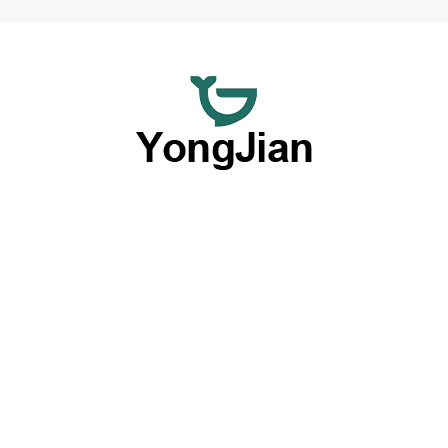
Estamos dedicados a fornecer louças de cerâmica de alta
qualidade por atacado e serviços flexíveis de louças
personalizadas, oferecendo uma opção abrangente com
nossas excelentes capacidades OEM e ODM.
Produtos por tipo
Placas
Tigelas
Conjuntos de louça