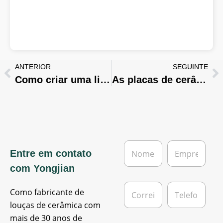
ANTERIOR
SEGUINTE
Como criar uma linha personalizada de louça de jantar ｜ Guia completo
As placas de cerâmica têm chumbo? Como é que o testamos?
N
E
Entre em contato
o
m
m
p
com Yongjian
e
r
*
e
C
T
s
Como fabricante de
o
e
a
r
l
louças de cerâmica com
r
e
mais de 30 anos de