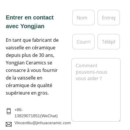
N
E
Entrer en contact
o
n
m
t
avec Yongjian
*
r
e
C
T
p
En tant que fabricant de
o
é
r
u
l
vaisselle en céramique
i
r
é
depuis plus de 30 ans,
s
r
p
M
e
Yongjian Ceramics se
i
h
e
e
o
consacre à vous fournir
s
l
n
s
de la vaisselle en
*
e
a
céramique de qualité
g
supérieure en gros.
e
*
+86-
13829071851(WeChat)
Vincentliu@jinhuaceramic.com