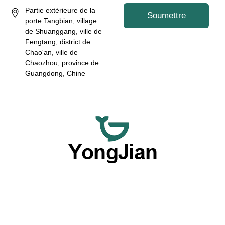
Partie extérieure de la
Soumettre
porte Tangbian, village
de Shuanggang, ville de
Fengtang, district de
Chao'an, ville de
Chaozhou, province de
Guangdong, Chine
Nous nous consacrons à fournir des ustensiles de table en
céramique de haute qualité en gros et des services de
vaisselle personnalisée flexibles, offrant une option
complète grâce à nos excellentes capacités OEM et ODM.