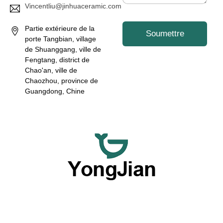
Vincentliu@jinhuaceramic.com
Partie extérieure de la
Soumettre
porte Tangbian, village
de Shuanggang, ville de
Fengtang, district de
Chao'an, ville de
Chaozhou, province de
Guangdong, Chine
Nous nous consacrons à fournir des ustensiles de table en
céramique de haute qualité en gros et des services de
vaisselle personnalisée flexibles, offrant une option
complète grâce à nos excellentes capacités OEM et ODM.