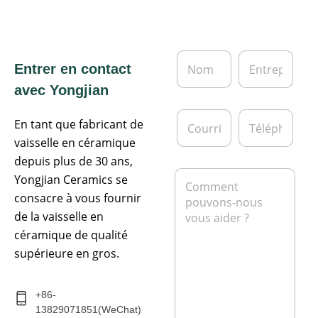
N
E
Entrer en contact
o
n
m
t
avec Yongjian
*
r
e
C
T
p
En tant que fabricant de
o
é
r
u
l
vaisselle en céramique
i
r
é
depuis plus de 30 ans,
s
r
p
M
e
Yongjian Ceramics se
i
h
e
e
o
consacre à vous fournir
s
l
n
s
de la vaisselle en
*
e
a
céramique de qualité
g
supérieure en gros.
e
*
+86-
13829071851(WeChat)