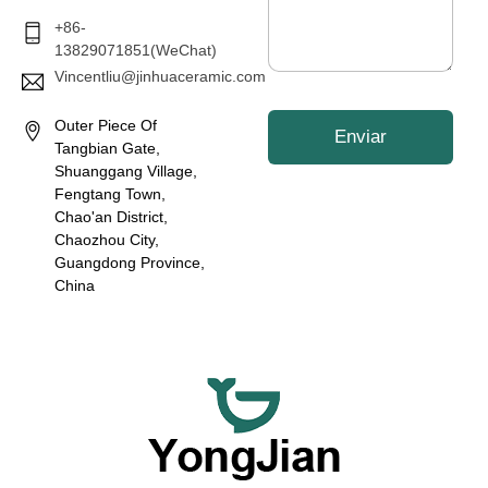
ó
*
n
+86-
i
13829071851(WeChat)
c
Vincentliu@jinhuaceramic.com
o
*
Outer Piece Of
Enviar
Tangbian Gate,
Shuanggang Village,
Fengtang Town,
Chao'an District,
Chaozhou City,
Guangdong Province,
China