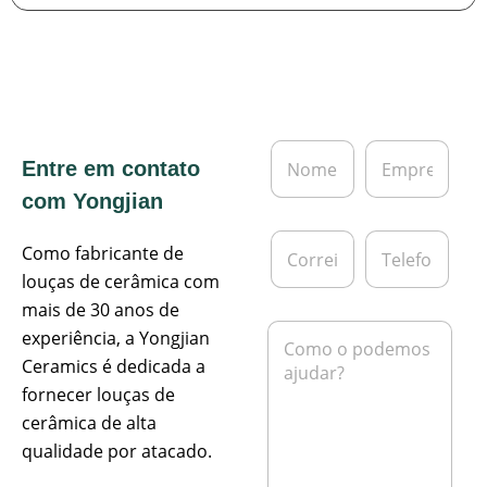
N
E
Entre em contato
o
m
m
p
com Yongjian
e
r
*
e
C
T
s
Como fabricante de
o
e
a
r
l
louças de cerâmica com
r
e
mais de 30 anos de
e
f
M
experiência, a Yongjian
i
o
e
o
n
Ceramics é dedicada a
n
e
e
s
fornecer louças de
l
a
cerâmica de alta
e
g
t
qualidade por atacado.
e
r
m