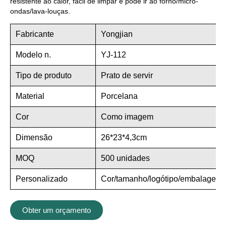
resistente ao calor, fácil de limpar e pode ir ao forno/micro-
ondas/lava-louças.
Fabricante
Yongjian
Modelo n.
YJ-112
Tipo de produto
Prato de servir
Material
Porcelana
Cor
Como imagem
Dimensão
26*23*4,3cm
MOQ
500 unidades
Personalizado
Cor/tamanho/logótipo/embalagem
Obter um orçamento