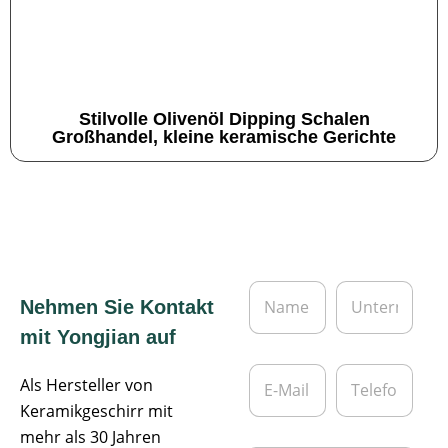
Stilvolle Olivenöl Dipping Schalen
Großhandel, kleine keramische Gerichte
N
U
Nehmen Sie Kontakt
a
n
m
t
mit Yongjian auf
e
e
*
r
E
T
n
Als Hersteller von
-
e
e
M
l
Keramikgeschirr mit
h
a
e
mehr als 30 Jahren
m
i
f