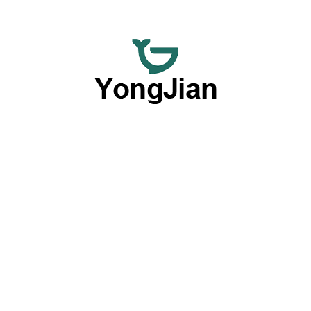
Wir sind darauf spezialisiert, hochwertiges Keramikgeschirr
im Großhandel und flexible, maßgeschneiderte
Tischgeschirr-Dienstleistungen anzubieten und bieten eine
umfassende Lösung mit unseren herausragenden OEM-
und ODM-Fähigkeiten.
Produkte nach Typ
Platten
Schalen
Geschirrsets