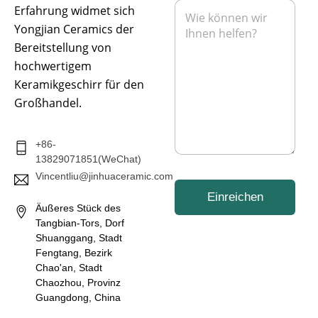
N
e
Erfahrung widmet sich
l
o
a
n
*
n
Yongjian Ceramics der
c
h
Bereitstellung von
r
hochwertigem
i
Keramikgeschirr für den
c
h
Großhandel.
t
*
+86-
13829071851(WeChat)
Vincentliu@jinhuaceramic.com
Einreichen
Äußeres Stück des
Tangbian-Tors, Dorf
Shuanggang, Stadt
Fengtang, Bezirk
Chao'an, Stadt
Chaozhou, Provinz
Guangdong, China