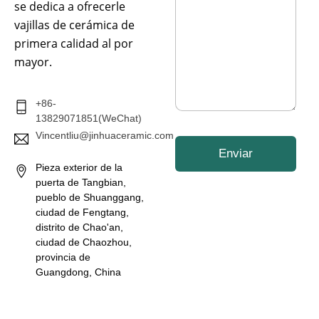
s
se dedica a ofrecerle
e
a
c
vajillas de cerámica de
j
t
e
primera calidad al por
r
*
mayor.
ó
n
i
c
+86-
o
13829071851(WeChat)
*
Vincentliu@jinhuaceramic.com
Enviar
Pieza exterior de la
puerta de Tangbian,
pueblo de Shuanggang,
ciudad de Fengtang,
distrito de Chao'an,
ciudad de Chaozhou,
provincia de
Guangdong, China