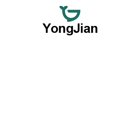
Nos dedicamos a ofrecer vajillas de cerámica al por mayor
de primera calidad y servicios flexibles de vajillas
personalizadas, ofreciendo una opción completa con
nuestras destacadas capacidades OEM y ODM.
Productos por tipo
Placas
Cuencos
Vajillas
Vasos y tazas