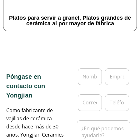
Platos para servir a granel, Platos grandes de
cerámica al por mayor de fábrica
N
E
Póngase en
o
m
m
p
contacto con
b
r
r
e
Yongjian
C
T
e
s
o
e
*
a
r
l
Como fabricante de
r
é
vajillas de cerámica
e
f
M
desde hace más de 30
o
o
e
e
n
años, Yongjian Ceramics
n
l
o