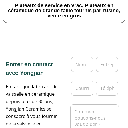
Plateaux de service en vrac, Plateaux en
céramique de grande taille fournis par l'usine,
vente en gros
N
E
Entrer en contact
o
n
m
t
avec Yongjian
*
r
e
C
T
p
En tant que fabricant de
o
é
r
u
l
vaisselle en céramique
i
r
é
depuis plus de 30 ans,
s
r
p
M
e
Yongjian Ceramics se
i
h
e
e
o
consacre à vous fournir
s
l
n
s
de la vaisselle en
*
e