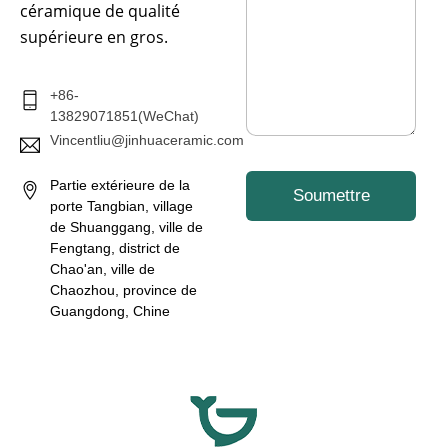
a
céramique de qualité
g
supérieure en gros.
e
*
+86-
13829071851(WeChat)
Vincentliu@jinhuaceramic.com
Partie extérieure de la
Soumettre
porte Tangbian, village
de Shuanggang, ville de
Fengtang, district de
Chao'an, ville de
Chaozhou, province de
Guangdong, Chine