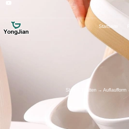
Startseite
Start
→
Platten
→
Auflaufform
→