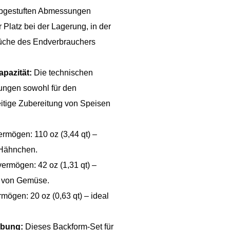
g abgestuften Abmessungen
 Platz bei der Lagerung, in der
Küche des Endverbrauchers
apazität:
Die technischen
ungen sowohl für den
seitige Zubereitung von Speisen
ermögen: 110 oz (3,44 qt) –
 Hähnchen.
vermögen: 42 oz (1,31 qt) –
n von Gemüse.
rmögen: 20 oz (0,63 qt) – ideal
abung:
Dieses Backform-Set für