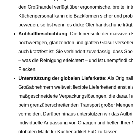
den Großhandel verfügt über ergonomische, breite, inte
Küchenpersonal kann die Backformen sicher und pro
bewegen, selbst wenn es dicke Ofenhandschuhe trägt
Antihaftbeschichtung:
Die Innenseite der massiven K
hochwertigen, glänzenden und glatten Glasur versehen
auch kratzfest ist. Sie verhindert zuverlässig, dass 
– was die Reinigung erleichtert – und ist unempfindl
Flecken.
Unterstützung der globalen Lieferkette:
Als Originalh
Großabnehmern weltweit flexible Lieferkettendienstlei
maßgeschneiderte Verpackungslösungen, die darauf a
beim grenzüberschreitenden Transport großer Mengen
vermeiden. Darüber hinaus unterstützen wir das Aufbr
individuelle Anpassung von Chargen und helfen Ihrer 
globalen Markt für Küchenartikel Fuß zu fassen.