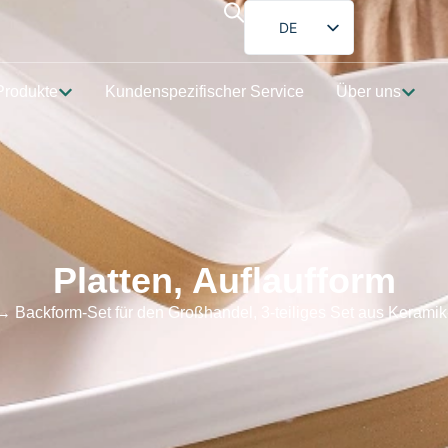
DE
EN
Produkte
Kundenspezifischer Service
Über uns
FR
ES
PT
AR
JA
Platten
,
Auflaufform
 Backform-Set für den Großhandel, 3-teiliges Set aus Kerami