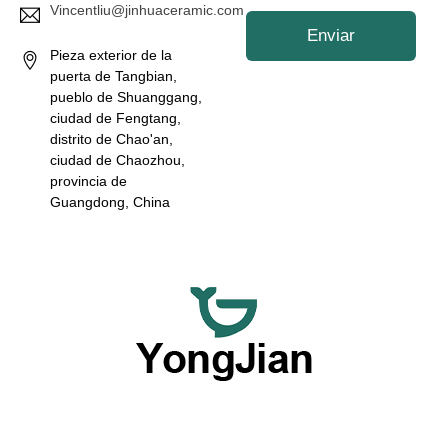
*
Vincentliu@jinhuaceramic.com
Enviar
Pieza exterior de la
puerta de Tangbian,
pueblo de Shuanggang,
ciudad de Fengtang,
distrito de Chao'an,
ciudad de Chaozhou,
provincia de
Guangdong, China
Nos dedicamos a ofrecer vajillas de cerámica al por mayor
de primera calidad y servicios flexibles de vajillas
personalizadas, ofreciendo una opción completa con