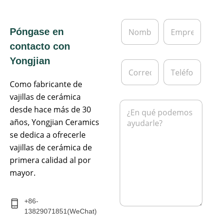
N
E
Póngase en
o
m
m
p
contacto con
b
r
r
e
Yongjian
C
T
e
s
o
e
*
a
r
l
Como fabricante de
r
é
vajillas de cerámica
e
f
M
desde hace más de 30
o
o
e
e
n
años, Yongjian Ceramics
n
l
o
s
se dedica a ofrecerle
e
a
c
vajillas de cerámica de
j
t
e
primera calidad al por
r
*
mayor.
ó
n
i
c
+86-
o
13829071851(WeChat)