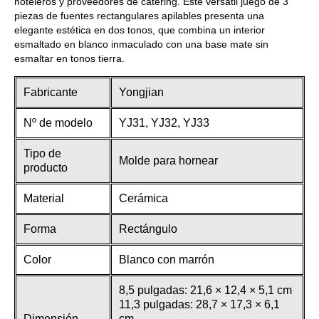
hoteleros y proveedores de catering. Este versátil juego de 3
piezas de fuentes rectangulares apilables presenta una
elegante estética en dos tonos, que combina un interior
esmaltado en blanco inmaculado con una base mate sin
esmaltar en tonos tierra.
Fabricante
Yongjian
Nº de modelo
YJ31, YJ32, YJ33
Tipo de
Molde para hornear
producto
Material
Cerámica
Forma
Rectángulo
Color
Blanco con marrón
8,5 pulgadas: 21,6 × 12,4 × 5,1 cm
11,3 pulgadas: 28,7 × 17,3 × 6,1
Dimensión
cm