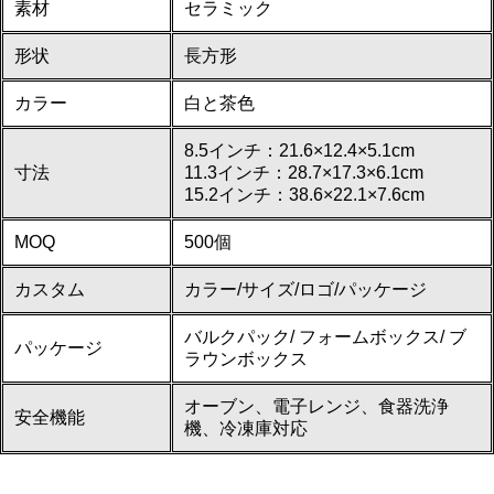
素材
セラミック
形状
長方形
カラー
白と茶色
8.5インチ：21.6×12.4×5.1cm
寸法
11.3インチ：28.7×17.3×6.1cm
15.2インチ：38.6×22.1×7.6cm
MOQ
500個
カスタム
カラー/サイズ/ロゴ/パッケージ
バルクパック/ フォームボックス/ ブ
パッケージ
ラウンボックス
オーブン、電子レンジ、食器洗浄
安全機能
機、冷凍庫対応