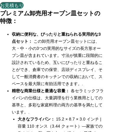
お見積もり
プレミアム卸売用オーブン皿セットの
特徴：
収納に便利な、ぴったりと重ねられる実用的な3
点セット：
この卸売用オーブン皿セットには、
大・中・小の3つの実用的なサイズの長方形オー
ブン皿が含まれています。寸法が慎重に段階的に
設計されているため、互いにぴったりと重ねるこ
とができ、倉庫での保管、店頭ディスプレイ、そ
して一般消費者のキッチンでの収納において、ス
ペースを最大限に有効活用できます。.
精密な商業仕様と最適な容量：
各セラミックフラ
イパンの仕様は、大量調理を行う業務用としての
基準と、多彩な家庭料理の両方の基準を満たして
います。.
大きなフライパン：
15.2 × 8.7 × 3.0 インチ |
容量 110 オンス（3.44 クォート）—家族での