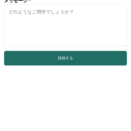
メッセージ
*
投稿する
私たちは、高品質な陶磁器食器を卸売で提供し、柔軟なカスタ
マイズされた食器サービスを提供することに専念しており、優
れたOEMおよびODMの能力を活かして包括的なオプションを
提供しています。"