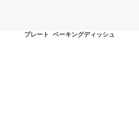
プレート
,
ベーキングディッシュ
ホーム
→
プレート
→
ベーキングディッシュ
→ 卸売用オーブン皿セッ
ト、3点セットのセラミックキャセロール皿（まとめ買い）