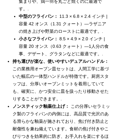
集まりや、鶏一羽を丸ごと焼くのに最適で
す。.
中型のフライパン：
11.3 × 6.8 × 2.4 インチ |
容量 42 オンス（1.31 クォート）—ラザニア
の焼き上げや野菜のローストに最適です。.
小さなフライパン：
8.5 × 4.9 × 2.0 インチ |
容量 20 オンス（0.63 クォート）—1人分の食
事、デザート、グラタンなどに最適です。.
持ち運びが楽な、使いやすいデュアルハンドル：
この業務用オーブン皿セットは、人間工学に基づ
いた幅広の一体型ハンドルが特徴です。厨房スタ
ッフは、分厚いオーブンミットを着用していて
も、確実に、かつ安全に皿を扱ったり移動させた
りすることができます。.
ノンスティック釉薬仕上げ：
この分厚いセラミッ
ク製のフライパンの内側には、高品質で光沢のあ
る滑らかな釉薬が施されており、焦げ付き防止と
耐傷性を兼ね備えています。食材の焦げ付きやこ
びりつきを効果的に防ぎ、お手入れを楽にするほ