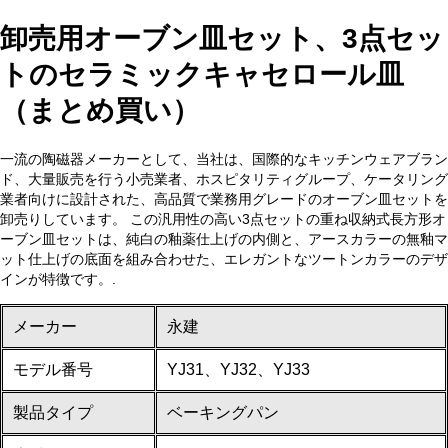
卸売用オーブン皿セット、3点セッ
トのセラミックキャセロール皿
（まとめ買い）
一流の陶磁器メーカーとして、当社は、国際的なキッチンウェアブラン
ド、大量販売を行う小売業者、ホスピタリティグループ、ケータリング
業者向けに設計された、高品質で業務用グレードのオーブン皿セットを
卸売りしています。 この汎用性の高い3点セットの重ね収納式長方形オ
ーブン皿セットは、純白の釉薬仕上げの内側と、アースカラーの無釉マ
ット仕上げの底面を組み合わせた、エレガントなツートンカラーのデザ
インが特徴です。.
メーカー
永建
モデル番号
YJ31、YJ32、YJ33
製品タイプ
ベーキングパン